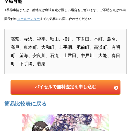
全域可能
※季節事情または一部地域は出張査定が難しい場合もございます。ご不明な点は24時
間受付の
コールセンター
までお気軽にお問い合わせください。
高萩、赤浜、福平、秋山、横川、下君田、本町、島名、
高戸、東本町、大和町、上手綱、肥前町、高浜町、有明
町、望海、安良川、石滝、上君田、中戸川、大能、春日
町、下手綱、若栗
バイセルで無料査定を申し込む
簡易比較表に戻る