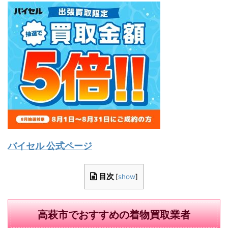
バイセル 公式ページ
目次
[
show
]
高萩市でおすすめの着物買取業者