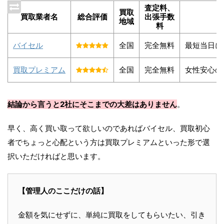
査定料、
買取
買取業者名
総合評価
出張手数
地域
料
バイセル
全国
完全無料
最短当日に
買取プレミアム
全国
完全無料
女性安心の
結論から言うと2社にそこまでの大差はありません
。
早く、高く買い取って欲しいのであればバイセル、買取初心
者でちょっと心配という方は買取プレミアムといった形で選
択いただければと思います。
【管理人のここだけの話】
金額を気にせずに、単純に買取をしてもらいたい、引き