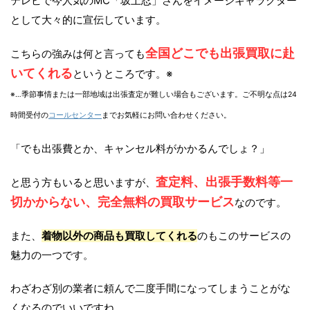
テレビで今人気のMC「坂上忍」さんをイメージキャラクター
として大々的に宣伝しています。
全国どこでも出張買取に赴
こちらの強みは何と言っても
いてくれる
というところです。※
※…季節事情または一部地域は出張査定が難しい場合もございます。ご不明な点は24
時間受付の
コールセンター
までお気軽にお問い合わせください。
「でも出張費とか、キャンセル料がかかるんでしょ？」
査定料、出張手数料等一
と思う方もいると思いますが、
切かからない、完全無料の買取サービス
なのです。
また、
着物以外の商品も買取してくれる
のもこのサービスの
魅力の一つです。
わざわざ別の業者に頼んで二度手間になってしまうことがな
くなるのでいいですね。