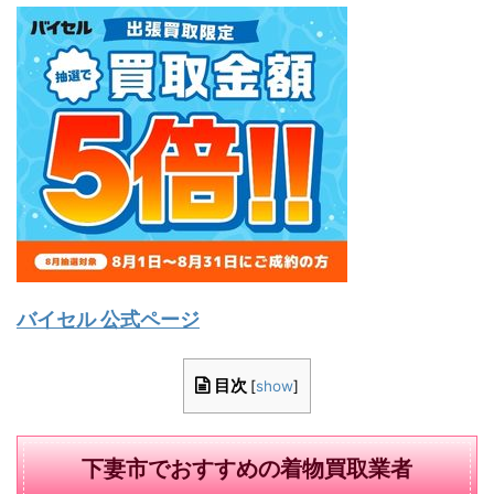
バイセル 公式ページ
目次
[
show
]
下妻市でおすすめの着物買取業者