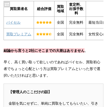
査定料、
買取
買取業者名
総合評価
出張手数
地域
料
バイセル
全国
完全無料
最短当日に
買取プレミアム
全国
完全無料
女性安心の
結論から言うと2社にそこまでの大差はありません
。
早く、高く買い取って欲しいのであればバイセル、買取初心
者でちょっと心配という方は買取プレミアムといった形で選
択いただければと思います。
【管理人のここだけの話】
金額を気にせずに、単純に買取をしてもらいたい、引き