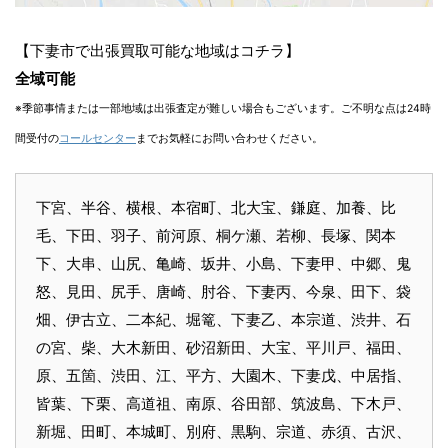
【下妻市で出張買取可能な地域はコチラ】
全域可能
※季節事情または一部地域は出張査定が難しい場合もございます。ご不明な点は24時
間受付の
コールセンター
までお気軽にお問い合わせください。
下宮、半谷、横根、本宿町、北大宝、鎌庭、加養、比
毛、下田、羽子、前河原、桐ケ瀬、若柳、長塚、関本
下、大串、山尻、亀崎、坂井、小島、下妻甲、中郷、鬼
怒、見田、尻手、唐崎、肘谷、下妻丙、今泉、田下、袋
畑、伊古立、二本紀、堀篭、下妻乙、本宗道、渋井、石
の宮、柴、大木新田、砂沼新田、大宝、平川戸、福田、
原、五箇、渋田、江、平方、大園木、下妻戊、中居指、
皆葉、下栗、高道祖、南原、谷田部、筑波島、下木戸、
新堀、田町、本城町、別府、黒駒、宗道、赤須、古沢、