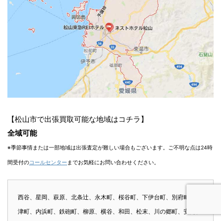
【松山市で出張買取可能な地域はコチラ】
全域可能
※季節事情または一部地域は出張査定が難しい場合もございます。ご不明な点は24時
間受付の
コールセンター
までお気軽にお問い合わせください。
西谷、星岡、萩原、北条辻、永木町、桜谷町、下伊台町、別府町、会
津町、内浜町、鉄砲町、柳原、横谷、和田、松末、川の郷町、安岡、