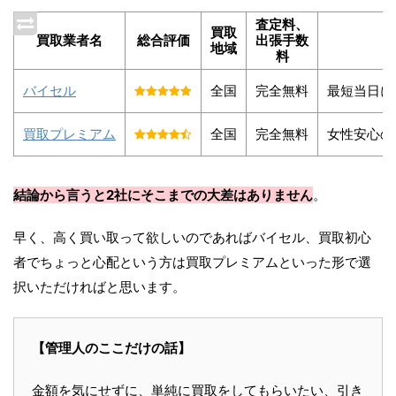
査定料、
買取
買取業者名
総合評価
出張手数
地域
料
バイセル
全国
完全無料
最短当日に
買取プレミアム
全国
完全無料
女性安心の
結論から言うと2社にそこまでの大差はありません
。
早く、高く買い取って欲しいのであればバイセル、買取初心
者でちょっと心配という方は買取プレミアムといった形で選
択いただければと思います。
【管理人のここだけの話】
金額を気にせずに、単純に買取をしてもらいたい、引き