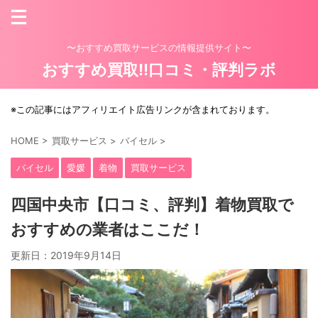
〜おすすめ買取サービスの情報提供サイト〜
おすすめ買取!!口コミ・評判ラボ
※この記事にはアフィリエイト広告リンクが含まれております。
HOME
>
買取サービス
>
バイセル
>
バイセル
愛媛
着物
買取サービス
四国中央市【口コミ、評判】着物買取で
おすすめの業者はここだ！
更新日：
2019年9月14日