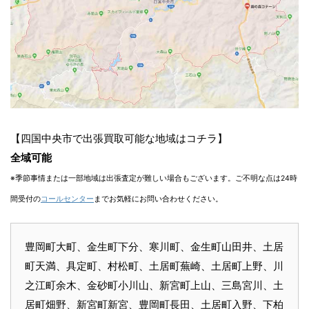
【四国中央市で出張買取可能な地域はコチラ】
全域可能
※季節事情または一部地域は出張査定が難しい場合もございます。ご不明な点は24時
間受付の
コールセンター
までお気軽にお問い合わせください。
豊岡町大町、金生町下分、寒川町、金生町山田井、土居
町天満、具定町、村松町、土居町蕪崎、土居町上野、川
之江町余木、金砂町小川山、新宮町上山、三島宮川、土
居町畑野、新宮町新宮、豊岡町長田、土居町入野、下柏