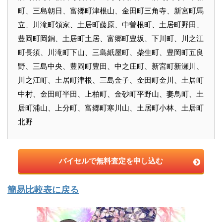
町、三島朝日、富郷町津根山、金田町三角寺、新宮町馬
立、川滝町領家、土居町藤原、中曽根町、土居町野田、
豊岡町岡銅、土居町土居、富郷町豊坂、下川町、川之江
町長須、川滝町下山、三島紙屋町、柴生町、豊岡町五良
野、三島中央、豊岡町豊田、中之庄町、新宮町新瀬川、
川之江町、土居町津根、三島金子、金田町金川、土居町
中村、金田町半田、上柏町、金砂町平野山、妻鳥町、土
居町浦山、上分町、富郷町寒川山、土居町小林、土居町
北野
バイセルで無料査定を申し込む
簡易比較表に戻る