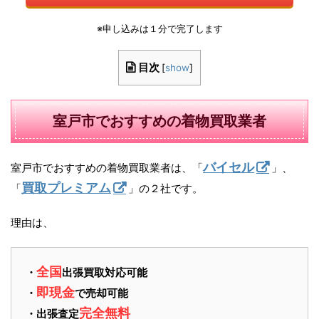
※申し込みは１分で完了します
目次
[
show
]
室戸市でおすすめの着物買取業者
バイセル
室戸市でおすすめの着物買取業者は、「
」、
買取プレミアム
「
」の２社です。
理由は、
全国
・
出張買取対応可能
即現金
・
で売却可能
完全無料
・出張査定