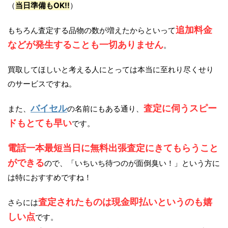
（
当日準備もOK!!
）
追加料金
もちろん査定する品物の数が増えたからといって
などが発生することも一切ありません
。
買取してほしいと考える人にとっては本当に至れり尽くせり
のサービスですね。
バイセル
査定に伺うスピー
また、
の名前にもある通り、
ドもとても早い
です。
電話一本最短当日に無料出張査定にきてもらうこと
ができる
ので、「いちいち待つのが面倒臭い！」という方に
は特におすすめですね！
査定されたものは現金即払いというのも嬉
さらには
しい点
です。