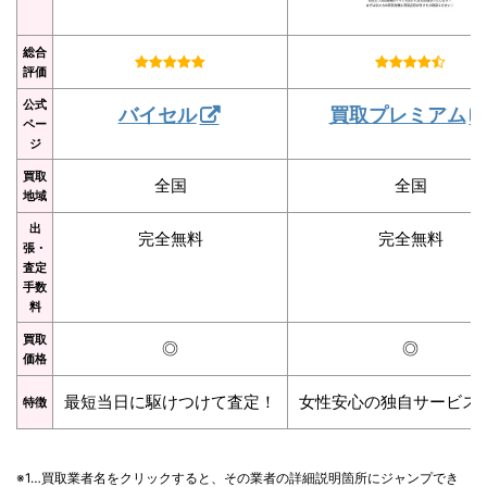
総合
評価
公式
バイセル
買取プレミアム
ペー
ジ
買取
全国
全国
地域
出
完全無料
完全無料
張・
査定
手数
料
買取
◎
◎
価格
最短当日に駆けつけて査定！
女性安心の独自サービス
特徴
※1…買取業者名をクリックすると、その業者の詳細説明箇所にジャンプでき