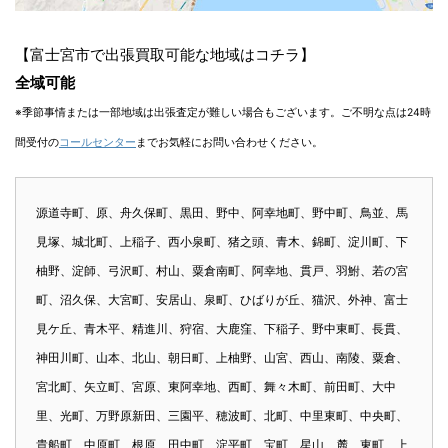
【富士宮市で出張買取可能な地域はコチラ】
全域可能
※季節事情または一部地域は出張査定が難しい場合もございます。ご不明な点は24時
間受付の
コールセンター
までお気軽にお問い合わせください。
源道寺町、原、舟久保町、黒田、野中、阿幸地町、野中町、鳥並、馬
見塚、城北町、上稲子、西小泉町、猪之頭、青木、錦町、淀川町、下
柚野、淀師、弓沢町、村山、粟倉南町、阿幸地、貫戸、羽鮒、若の宮
町、沼久保、大宮町、安居山、泉町、ひばりが丘、猫沢、外神、富士
見ケ丘、青木平、精進川、狩宿、大鹿窪、下稲子、野中東町、長貫、
神田川町、山本、北山、朝日町、上柚野、山宮、西山、南陵、粟倉、
宮北町、矢立町、宮原、東阿幸地、西町、舞々木町、前田町、大中
里、光町、万野原新田、三園平、穂波町、北町、中里東町、中央町、
貴船町、中原町、根原、田中町、淀平町、宝町、星山、麓、東町、上