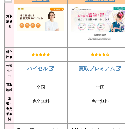
買取
業者
名
総合
評価
公式
バイセル
買取プレミアム
ペー
ジ
買取
全国
全国
地域
出
完全無料
完全無料
張・
査定
手数
料