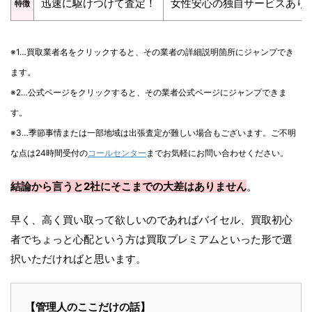
迅速に駆けつけて査定！
女性安心の独自サービスあり
特徴
※1…買取業者名をクリックすると、その業者の詳細説明箇所にジャンプでき
ます。
※2…公式ページをクリックすると、その業者公式ページにジャンプできま
す。
※3…季節事情または一部地域は出張査定が難しい場合もございます。ご不明
な点は24時間受付の
コールセンター
までお気軽にお問い合わせください。
結論から言うと2社にそこまでの大差はありません
。
早く、高く買い取って欲しいのであればバイセル、買取初心
者でちょっと心配という方は買取プレミアムといった形で選
択いただければと思います。
【管理人のここだけの話】