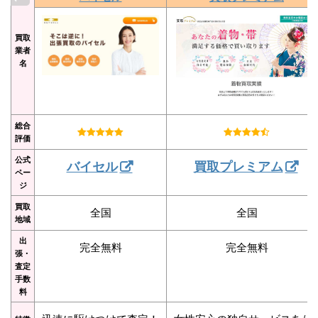
買取
業者
名
総合
評価
公式
バイセル
買取プレミアム
ペー
ジ
買取
全国
全国
地域
出
完全無料
完全無料
張・
査定
手数
料