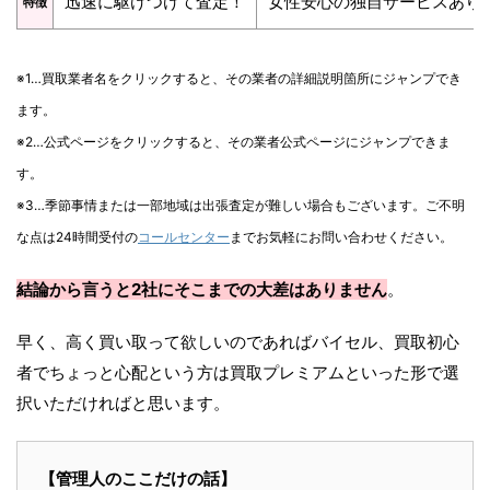
迅速に駆けつけて査定！
女性安心の独自サービスあり
特徴
※1…買取業者名をクリックすると、その業者の詳細説明箇所にジャンプでき
ます。
※2…公式ページをクリックすると、その業者公式ページにジャンプできま
す。
※3…季節事情または一部地域は出張査定が難しい場合もございます。ご不明
な点は24時間受付の
コールセンター
までお気軽にお問い合わせください。
結論から言うと2社にそこまでの大差はありません
。
早く、高く買い取って欲しいのであればバイセル、買取初心
者でちょっと心配という方は買取プレミアムといった形で選
択いただければと思います。
【管理人のここだけの話】