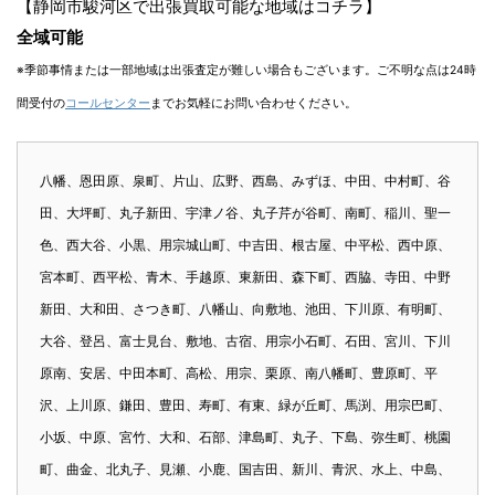
【静岡市駿河区で出張買取可能な地域はコチラ】
全域可能
※季節事情または一部地域は出張査定が難しい場合もございます。ご不明な点は24時
間受付の
コールセンター
までお気軽にお問い合わせください。
八幡、恩田原、泉町、片山、広野、西島、みずほ、中田、中村町、谷
田、大坪町、丸子新田、宇津ノ谷、丸子芹が谷町、南町、稲川、聖一
色、西大谷、小黒、用宗城山町、中吉田、根古屋、中平松、西中原、
宮本町、西平松、青木、手越原、東新田、森下町、西脇、寺田、中野
新田、大和田、さつき町、八幡山、向敷地、池田、下川原、有明町、
大谷、登呂、富士見台、敷地、古宿、用宗小石町、石田、宮川、下川
原南、安居、中田本町、高松、用宗、栗原、南八幡町、豊原町、平
沢、上川原、鎌田、豊田、寿町、有東、緑が丘町、馬渕、用宗巴町、
小坂、中原、宮竹、大和、石部、津島町、丸子、下島、弥生町、桃園
町、曲金、北丸子、見瀬、小鹿、国吉田、新川、青沢、水上、中島、