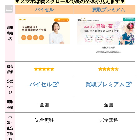
▼スマホは横スクロールで表の全体が見えます▼
バイセル
買取プレミアム
買取
業者
名
総合
評価
公式
バイセル
買取プレミアム
ペー
ジ
買取
全国
全国
地域
出
完全無料
完全無料
張・
査定
手数
料