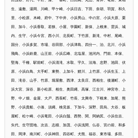
生、遠敷、湯岡、川崎、甲ケ崎、小浜日吉、下田、奈胡、羽賀、和久
里、小松原、木崎、府中、下中井、小浜男山、中の宮、小浜大原、栗
田、加斗、小浜香取、若狭、小屋、学園町、新保、上根来、雲浜、城
内、生守、小浜今宮、西小川、北長町、下竹原、新滝、中村、尾崎、
国分、小浜多賀、市場、谷田部、小浜津島、四分一、泊、北川、小浜
飛鳥、小浜鈴鹿、山王前、小浜広峰、北塩屋、池河内、門前、本保、
堅海、千種、駅前町、小浜清滝、水取、宇久、法海、忠野、池田、伏
原、小浜白鳥、大手町、東勢、上加斗、鯉川、上竹原、小浜生玉、上
田、滝谷、山手、竹原、堀屋敷、西津、太良庄、西相生、後瀬町、小
浜大宮、深谷、新小松原、相生、奥田縄、高塚、江古川、神宮寺、上
野、中ノ畑、金屋、大戸、西長町、竹長、太興寺、下根来、加尾、熊
野、小浜貴船、小湊、須縄、検見坂、下加斗、深野、田烏、大谷、板
屋町、松ケ崎、小浜竜田、小浜白鬚、西勢、関、阿納尻、小浜住吉、
矢代、生守団地、次吉、志積、加茂、小浜浅間、仏谷、宮の前、和多
田、岡津、南川町、小浜神田、四谷町、犬熊、福谷、東市場、多田、