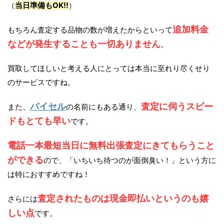
（
当日準備もOK!!
）
追加料金
もちろん査定する品物の数が増えたからといって
などが発生することも一切ありません
。
買取してほしいと考える人にとっては本当に至れり尽くせり
のサービスですね。
バイセル
査定に伺うスピー
また、
の名前にもある通り、
ドもとても早い
です。
電話一本最短当日に無料出張査定にきてもらうこと
ができる
ので、「いちいち待つのが面倒臭い！」という方に
は特におすすめですね！
査定されたものは現金即払いというのも嬉
さらには
しい点
です。