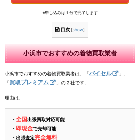
※申し込みは１分で完了します
目次
[
show
]
小浜市でおすすめの着物買取業者
バイセル
小浜市でおすすめの着物買取業者は、「
」、
買取プレミアム
「
」の２社です。
理由は、
全国
・
出張買取対応可能
即現金
・
で売却可能
完全無料
・出張査定