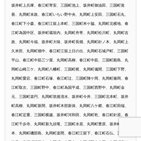
坂井町上兵庫、春江町寄安、三国町池上、坂井町御油田、三国町覚
善、丸岡町末政、春江町いちい野中央、丸岡町上安田、三国町石丸、
春江町下小森、春江町江留上本町、三国町米ケ脇、丸岡町北横地、春
江町為国中区、坂井町蔵垣内、丸岡町舟寄、丸岡町松川町、丸岡町吉
政、丸岡町今福、坂井町大味、坂井町長畑、丸岡町針ノ木、丸岡町上
久米田、丸岡町畑中、春江町江留上日の出、丸岡町石城戸町、三国町
平山、春江町中筋三ツ屋、丸岡町高柳、春江町中筋、三国町殿島、丸
岡町山崎三ケ、丸岡町八幡町、三国町梶、丸岡町儀間、三国町下野、
丸岡町愛宕、春江町石塚、春江町辻、三国町陣ケ岡、丸岡町篠岡、春
江町取次、三国町野中、春江町為国平成、三国町西野中、丸岡町金
元、三国町楽円、丸岡町筑後清水、坂井町今井、三国町北本町、坂井
町高柳、丸岡町新間、坂井町木部新保、丸岡町八ケ郷、春江町田端、
春江町定重、三国町横越、坂井町河和田、丸岡町乾、春江町針原、春
江町千歩寺、丸岡町新九頭竜、三国町水居、丸岡町豊原、坂井町五
本、丸岡町磯部島、丸岡町楽間、春江町江留下、春江町石仏、三国町