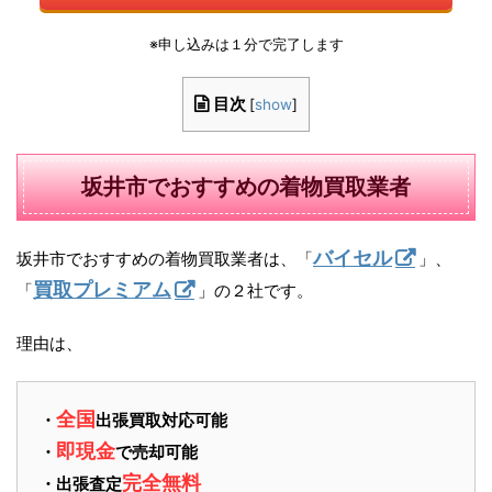
※申し込みは１分で完了します
目次
[
show
]
坂井市でおすすめの着物買取業者
バイセル
坂井市でおすすめの着物買取業者は、「
」、
買取プレミアム
「
」の２社です。
理由は、
全国
・
出張買取対応可能
即現金
・
で売却可能
完全無料
・出張査定