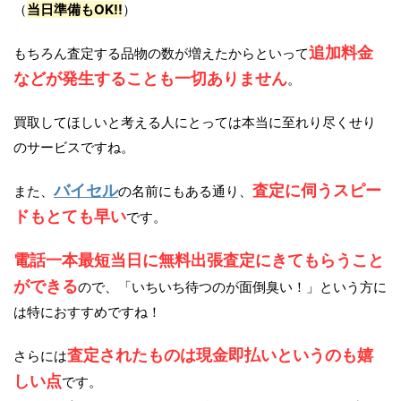
（
当日準備もOK!!
）
追加料金
もちろん査定する品物の数が増えたからといって
などが発生することも一切ありません
。
買取してほしいと考える人にとっては本当に至れり尽くせり
のサービスですね。
バイセル
査定に伺うスピー
また、
の名前にもある通り、
ドもとても早い
です。
電話一本最短当日に無料出張査定にきてもらうこと
ができる
ので、「いちいち待つのが面倒臭い！」という方に
は特におすすめですね！
査定されたものは現金即払いというのも嬉
さらには
しい点
です。