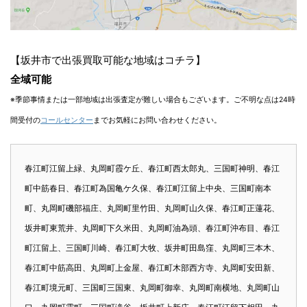
【坂井市で出張買取可能な地域はコチラ】
全域可能
※季節事情または一部地域は出張査定が難しい場合もございます。ご不明な点は24時
間受付の
コールセンター
までお気軽にお問い合わせください。
春江町江留上緑、丸岡町霞ケ丘、春江町西太郎丸、三国町神明、春江
町中筋春日、春江町為国亀ケ久保、春江町江留上中央、三国町南本
町、丸岡町磯部福庄、丸岡町里竹田、丸岡町山久保、春江町正蓮花、
坂井町東荒井、丸岡町下久米田、丸岡町油為頭、春江町沖布目、春江
町江留上、三国町川崎、春江町大牧、坂井町田島窪、丸岡町三本木、
春江町中筋高田、丸岡町上金屋、春江町木部西方寺、丸岡町安田新、
春江町境元町、三国町三国東、丸岡町御幸、丸岡町南横地、丸岡町山