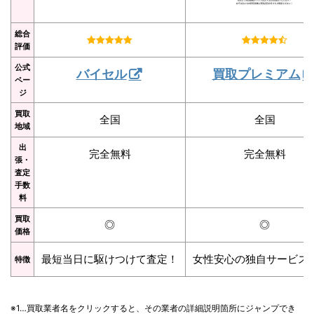
総合
評価
公式
バイセル
買取プレミアム
ペー
ジ
買取
全国
全国
地域
出
完全無料
完全無料
張・
査定
手数
料
買取
◎
◎
価格
最短当日に駆けつけて査定！
女性安心の独自サービス
特徴
※1…買取業者名をクリックすると、その業者の詳細説明箇所にジャンプでき