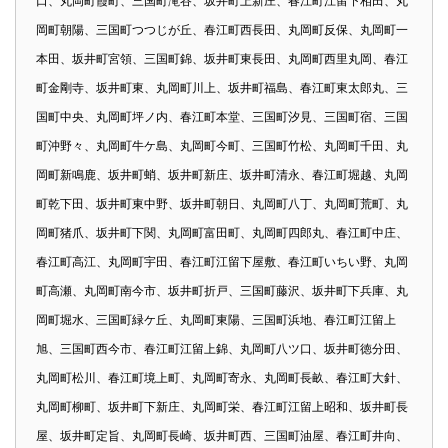
口、丸岡町霞町、三国町滝谷、坂井町上新庄、春江町江留下相田、丸
岡町朝陽、三国町つつじが丘、春江町西長田、丸岡町反保、丸岡町一
本田、坂井町宮領、三国町錦、坂井町東長田、丸岡町西里丸岡、春江
町金剛寺、坂井町東、丸岡町川上、坂井町福島、春江町東太郎丸、三
国町中央、丸岡町坪ノ内、春江町本堂、三国町汐見、三国町宿、三国
町沖野々、丸岡町牛ケ島、丸岡町今町、三国町竹松、丸岡町千田、丸
岡町新鳴鹿、坂井町蛸、坂井町新庄、坂井町清永、春江町堀越、丸岡
町乾下田、坂井町東中野、坂井町朝日、丸岡町八丁、丸岡町荒町、丸
岡町猪爪、坂井町下関、丸岡町富田町、丸岡町四郎丸、春江町中庄、
春江町高江、丸岡町宇田、春江町江留下屋敷、春江町いちい野、丸岡
町高瀬、丸岡町南今市、坂井町折戸、三国町藤沢、坂井町下兵庫、丸
岡町堀水、三国町緑ケ丘、丸岡町東陽、三国町浜地、春江町江留上
旭、三国町西今市、春江町江留上錦、丸岡町八ツ口、坂井町徳分田、
丸岡町松川、春江町境上町、丸岡町寄永、丸岡町長畝、春江町大針、
丸岡町柳町、坂井町下新庄、丸岡町栄、春江町江留上昭和、坂井町長
屋、坂井町定旨、丸岡町長崎、坂井町西、三国町油屋、春江町井向、