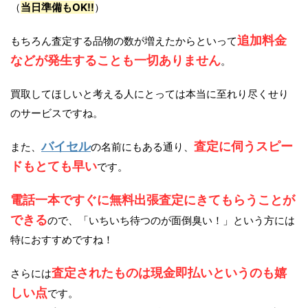
（
当日準備もOK!!
）
追加料金
もちろん査定する品物の数が増えたからといって
などが発生することも一切ありません
。
買取してほしいと考える人にとっては本当に至れり尽くせり
のサービスですね。
バイセル
査定に伺うスピー
また、
の名前にもある通り、
ドもとても早い
です。
電話一本ですぐに無料出張査定にきてもらうことが
できる
ので、「いちいち待つのが面倒臭い！」という方には
特におすすめですね！
査定されたものは現金即払いというのも嬉
さらには
しい点
です。