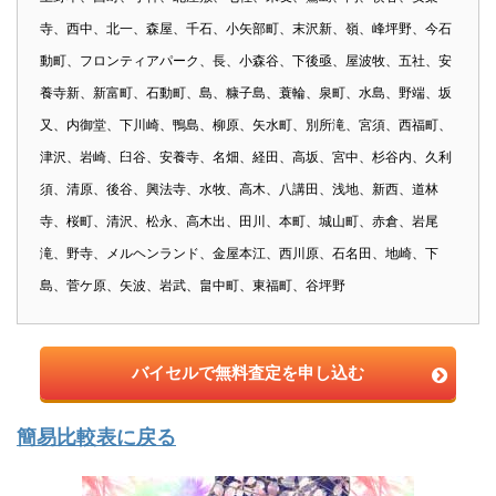
寺、西中、北一、森屋、千石、小矢部町、末沢新、嶺、峰坪野、今石
動町、フロンティアパーク、長、小森谷、下後亟、屋波牧、五社、安
養寺新、新富町、石動町、島、糠子島、蓑輪、泉町、水島、野端、坂
又、内御堂、下川崎、鴨島、柳原、矢水町、別所滝、宮須、西福町、
津沢、岩崎、臼谷、安養寺、名畑、経田、高坂、宮中、杉谷内、久利
須、清原、後谷、興法寺、水牧、高木、八講田、浅地、新西、道林
寺、桜町、清沢、松永、高木出、田川、本町、城山町、赤倉、岩尾
滝、野寺、メルヘンランド、金屋本江、西川原、石名田、地崎、下
島、菅ケ原、矢波、岩武、畠中町、東福町、谷坪野
バイセルで無料査定を申し込む
簡易比較表に戻る