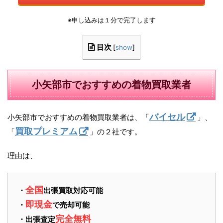
※申し込みは１分で完了します
目次
[
show
]
小矢部市でおすすめの着物買取業者
バイセル
小矢部市でおすすめの着物買取業者は、「
」、
買取プレミアム
「
」の２社です。
理由は、
全国
・
出張買取対応可能
即現金
・
で売却可能
完全無料
・出張査定