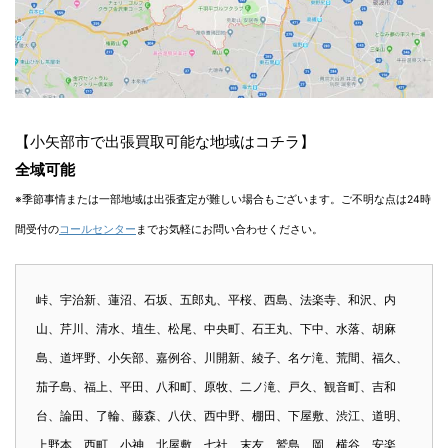
【小矢部市で出張買取可能な地域はコチラ】
全域可能
※季節事情または一部地域は出張査定が難しい場合もございます。ご不明な点は24時
間受付の
コールセンター
までお気軽にお問い合わせください。
峠、宇治新、蓮沼、石坂、五郎丸、平桜、西島、法楽寺、和沢、内
山、芹川、清水、埴生、松尾、中央町、石王丸、下中、水落、胡麻
島、道坪野、小矢部、嘉例谷、川開新、綾子、名ケ滝、荒間、福久、
茄子島、福上、平田、八和町、原牧、二ノ滝、戸久、観音町、吉和
台、論田、了輪、藤森、八伏、西中野、棚田、下屋敷、渋江、道明、
上野本、西町、小神、北屋敷、七社、末友、鷲島、岡、横谷、安楽