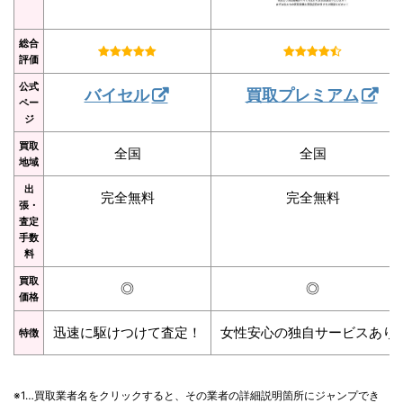
総合
評価
公式
バイセル
買取プレミアム
ペー
ジ
買取
全国
全国
地域
出
完全無料
完全無料
張・
査定
手数
料
買取
◎
◎
価格
迅速に駆けつけて査定！
女性安心の独自サービスあり
特徴
※1…買取業者名をクリックすると、その業者の詳細説明箇所にジャンプでき