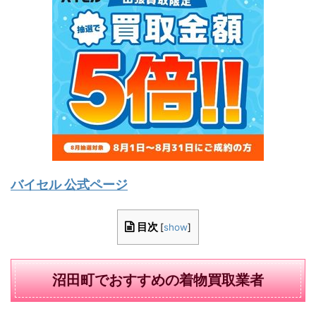
バイセル 公式ページ
目次
[
show
]
沼田町でおすすめの着物買取業者