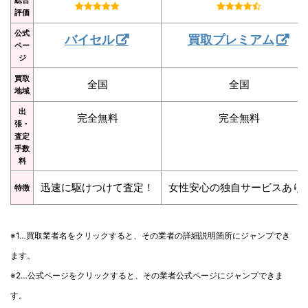
評価
公式
バイセル
買取プレミアム
ペー
ジ
買取
全国
全国
地域
出
完全無料
完全無料
張・
査定
手数
料
迅速に駆けつけて査定！
女性安心の独自サービスあり
特徴
※1…買取業者名をクリックすると、その業者の詳細説明箇所にジャンプでき
ます。
※2…公式ページをクリックすると、その業者公式ページにジャンプできま
す。