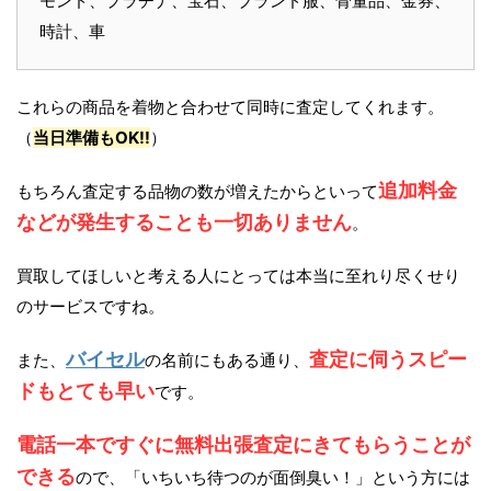
モンド、プラチナ、宝石、ブランド服、骨董品、金券、
時計、車
これらの商品を着物と合わせて同時に査定してくれます。
（
当日準備もOK!!
）
追加料金
もちろん査定する品物の数が増えたからといって
などが発生することも一切ありません
。
買取してほしいと考える人にとっては本当に至れり尽くせり
のサービスですね。
バイセル
査定に伺うスピー
また、
の名前にもある通り、
ドもとても早い
です。
電話一本ですぐに無料出張査定にきてもらうことが
できる
ので、「いちいち待つのが面倒臭い！」という方には