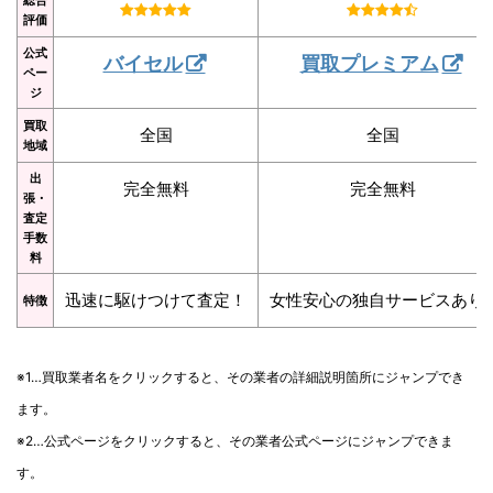
評価
公式
バイセル
買取プレミアム
ペー
ジ
買取
全国
全国
地域
出
完全無料
完全無料
張・
査定
手数
料
迅速に駆けつけて査定！
女性安心の独自サービスあり
特徴
※1…買取業者名をクリックすると、その業者の詳細説明箇所にジャンプでき
ます。
※2…公式ページをクリックすると、その業者公式ページにジャンプできま
す。