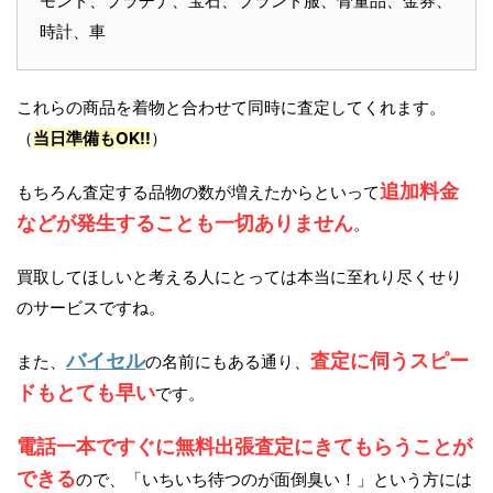
モンド、プラチナ、宝石、ブランド服、骨董品、金券、
時計、車
これらの商品を着物と合わせて同時に査定してくれます。
（
当日準備もOK!!
）
追加料金
もちろん査定する品物の数が増えたからといって
などが発生することも一切ありません
。
買取してほしいと考える人にとっては本当に至れり尽くせり
のサービスですね。
バイセル
査定に伺うスピー
また、
の名前にもある通り、
ドもとても早い
です。
電話一本ですぐに無料出張査定にきてもらうことが
できる
ので、「いちいち待つのが面倒臭い！」という方には