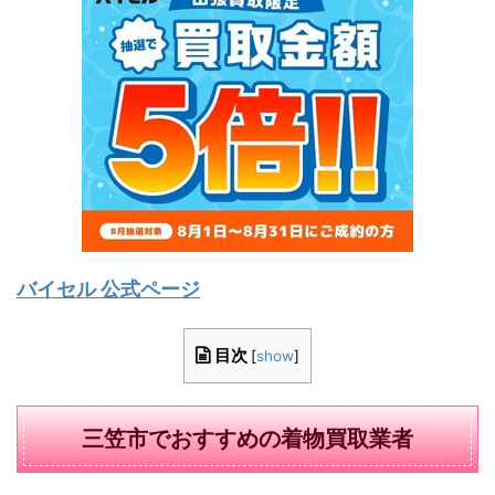
バイセル 公式ページ
目次
[
show
]
三笠市でおすすめの着物買取業者