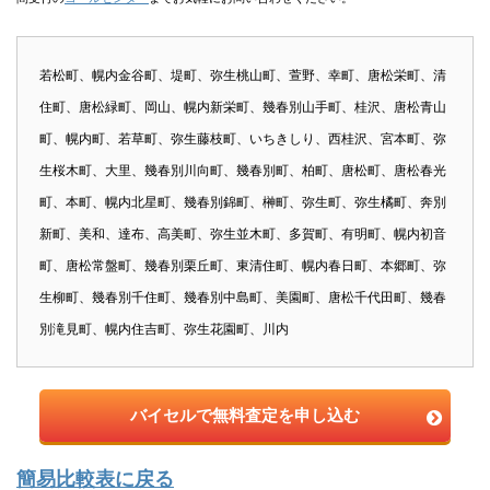
若松町、幌内金谷町、堤町、弥生桃山町、萱野、幸町、唐松栄町、清
住町、唐松緑町、岡山、幌内新栄町、幾春別山手町、桂沢、唐松青山
町、幌内町、若草町、弥生藤枝町、いちきしり、西桂沢、宮本町、弥
生桜木町、大里、幾春別川向町、幾春別町、柏町、唐松町、唐松春光
町、本町、幌内北星町、幾春別錦町、榊町、弥生町、弥生橘町、奔別
新町、美和、達布、高美町、弥生並木町、多賀町、有明町、幌内初音
町、唐松常盤町、幾春別栗丘町、東清住町、幌内春日町、本郷町、弥
生柳町、幾春別千住町、幾春別中島町、美園町、唐松千代田町、幾春
別滝見町、幌内住吉町、弥生花園町、川内
バイセルで無料査定を申し込む
簡易比較表に戻る