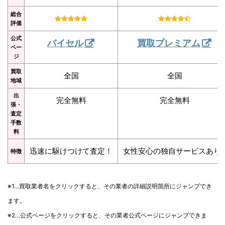
総合
評価
公式
バイセル
買取プレミアム
ペー
ジ
買取
全国
全国
地域
出
完全無料
完全無料
張・
査定
手数
料
迅速に駆けつけて査定！
女性安心の独自サービスあり
特徴
※1…買取業者名をクリックすると、その業者の詳細説明箇所にジャンプでき
ます。
※2…公式ページをクリックすると、その業者公式ページにジャンプできま