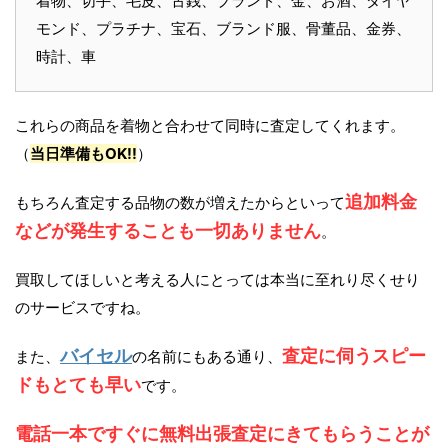
着物、切手、毛皮、古銭、ブランド、金、お酒、ダイヤ
モンド、プラチナ、宝石、ブランド服、骨董品、金券、
時計、車
これらの商品を着物と合わせて同時に査定してくれます。
（
当日準備もOK!!
）
追加料金
もちろん査定する品物の数が増えたからといって
などが発生することも一切ありません
。
買取してほしいと考える人にとっては本当に至れり尽くせり
のサービスですね。
バイセル
査定に伺うスピー
また、
の名前にもある通り、
ドもとても早い
です。
電話一本ですぐに無料出張査定にきてもらうことが