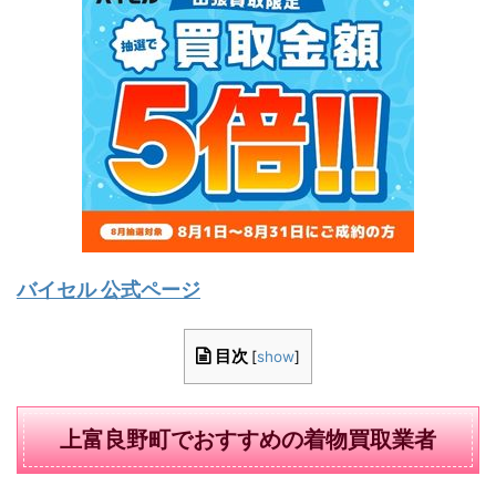
バイセル 公式ページ
目次
[
show
]
上富良野町でおすすめの着物買取業者