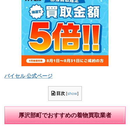
バイセル 公式ページ
目次
[
show
]
厚沢部町でおすすめの着物買取業者