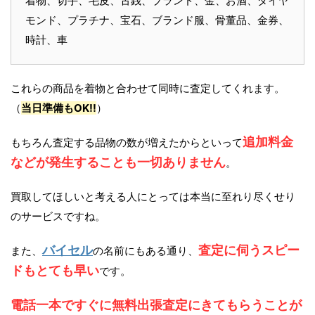
着物、切手、毛皮、古銭、ブランド、金、お酒、ダイヤ
モンド、プラチナ、宝石、ブランド服、骨董品、金券、
時計、車
これらの商品を着物と合わせて同時に査定してくれます。
（
当日準備もOK!!
）
追加料金
もちろん査定する品物の数が増えたからといって
などが発生することも一切ありません
。
買取してほしいと考える人にとっては本当に至れり尽くせり
のサービスですね。
バイセル
査定に伺うスピー
また、
の名前にもある通り、
ドもとても早い
です。
電話一本ですぐに無料出張査定にきてもらうことが