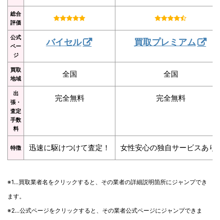
総合
評価
公式
バイセル
買取プレミアム
ペー
ジ
買取
全国
全国
地域
出
完全無料
完全無料
張・
査定
手数
料
迅速に駆けつけて査定！
女性安心の独自サービスあり
特徴
※1…買取業者名をクリックすると、その業者の詳細説明箇所にジャンプでき
ます。
※2…公式ページをクリックすると、その業者公式ページにジャンプできま