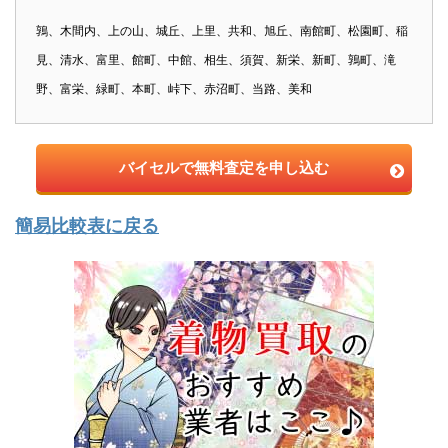
鶉、木間内、上の山、城丘、上里、共和、旭丘、南館町、松園町、稲
見、清水、富里、館町、中館、相生、須賀、新栄、新町、鶉町、滝
野、富栄、緑町、本町、峠下、赤沼町、当路、美和
バイセルで無料査定を申し込む
簡易比較表に戻る