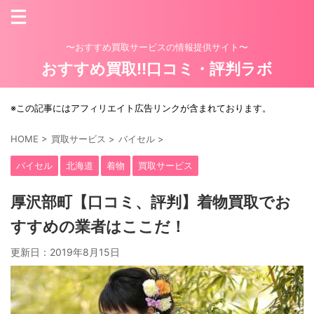
〜おすすめ買取サービスの情報提供サイト〜
おすすめ買取!!口コミ・評判ラボ
※この記事にはアフィリエイト広告リンクが含まれております。
HOME
>
買取サービス
>
バイセル
>
バイセル
北海道
着物
買取サービス
厚沢部町【口コミ、評判】着物買取でお
すすめの業者はここだ！
更新日：
2019年8月15日