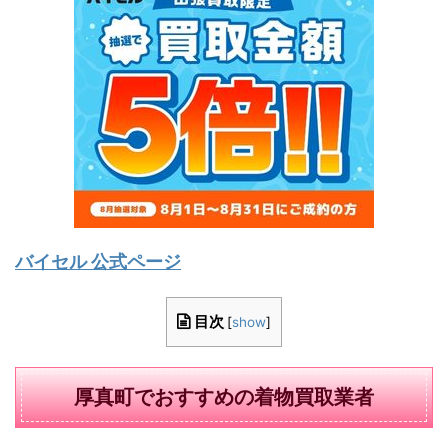
バイセル 公式ページ
目次
[
show
]
厚真町でおすすめの着物買取業者