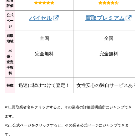
評価
公式
バイセル
買取プレミアム
ペー
ジ
買取
全国
全国
地域
出
完全無料
完全無料
張・
査定
手数
料
迅速に駆けつけて査定！
女性安心の独自サービスあり
特徴
※1…買取業者名をクリックすると、その業者の詳細説明箇所にジャンプでき
ます。
※2…公式ページをクリックすると、その業者公式ページにジャンプできま
す。