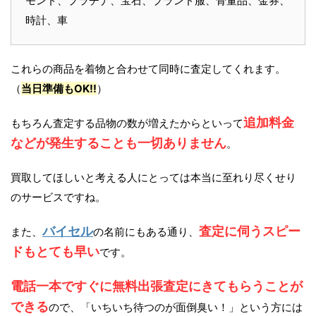
モンド、プラチナ、宝石、ブランド服、骨董品、金券、
時計、車
これらの商品を着物と合わせて同時に査定してくれます。
（
当日準備もOK!!
）
追加料金
もちろん査定する品物の数が増えたからといって
などが発生することも一切ありません
。
買取してほしいと考える人にとっては本当に至れり尽くせり
のサービスですね。
バイセル
査定に伺うスピー
また、
の名前にもある通り、
ドもとても早い
です。
電話一本ですぐに無料出張査定にきてもらうことが
できる
ので、「いちいち待つのが面倒臭い！」という方には