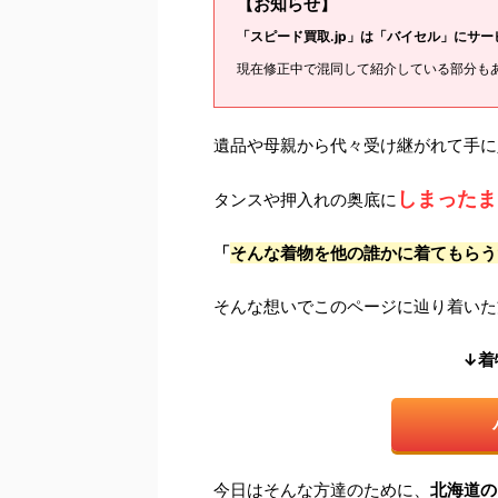
【お知らせ】
「スピード買取.jp」は「バイセル」にサ
現在修正中で混同して紹介している部分も
遺品や母親から代々受け継がれて手に
しまったま
タンスや押入れの奥底に
「
そんな着物を他の誰かに着てもらう
そんな想いでこのページに辿り着いた
↓着
今日はそんな方達のために、
北海道の