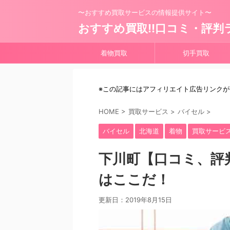
〜おすすめ買取サービスの情報提供サイト〜
おすすめ買取!!口コミ・評判
着物買取
切手買取
※この記事にはアフィリエイト広告リンク
HOME
>
買取サービス
>
バイセル
>
バイセル
北海道
着物
買取サービ
下川町【口コミ、評
はここだ！
更新日：
2019年8月15日