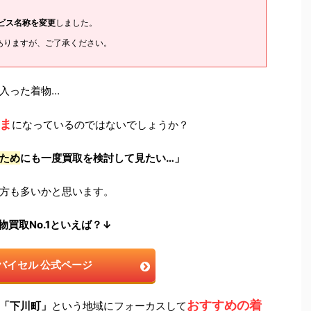
ービス名称を変更
しました。
ありますが、ご了承ください。
入った着物…
ま
になっているのではないでしょうか？
ため
にも一度買取を検討して見たい…」
方も多いかと思います。
物買取No.1といえば？↓
バイセル 公式ページ
おすすめの着
「下川町」
という地域にフォーカスして