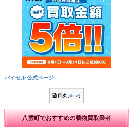
バイセル 公式ページ
目次
[
show
]
八雲町でおすすめの着物買取業者