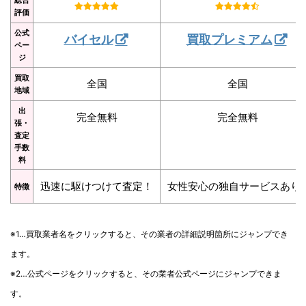
評価
公式
バイセル
買取プレミアム
ペー
ジ
買取
全国
全国
地域
出
完全無料
完全無料
張・
査定
手数
料
迅速に駆けつけて査定！
女性安心の独自サービスあり
特徴
※1…買取業者名をクリックすると、その業者の詳細説明箇所にジャンプでき
ます。
※2…公式ページをクリックすると、その業者公式ページにジャンプできま
す。