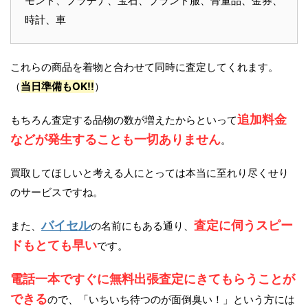
モンド、プラチナ、宝石、ブランド服、骨董品、金券、
時計、車
これらの商品を着物と合わせて同時に査定してくれます。
（
当日準備もOK!!
）
追加料金
もちろん査定する品物の数が増えたからといって
などが発生することも一切ありません
。
買取してほしいと考える人にとっては本当に至れり尽くせり
のサービスですね。
バイセル
査定に伺うスピー
また、
の名前にもある通り、
ドもとても早い
です。
電話一本ですぐに無料出張査定にきてもらうことが
できる
ので、「いちいち待つのが面倒臭い！」という方には