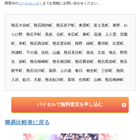
間受付の
コールセンター
までお気軽にお問い合わせください。
熊石大谷町、熊石関内町、熊石折戸町、東雲町、富士見町、東野、わ
らび野、熊石平町、黒岩、元町、末広町、東町、花浦、上八雲、宮園
町、本町、熊石西浜町、熊石雲石町、桜野、緑町、豊河町、出雲町、
内浦町、下の湯、浜松、山越、熊石見日町、栄浜、立岩、旭丘、野田
生、栄町、熊石根崎町、熊石相沼町、熊石畳岩町、熊石黒岩町、熊石
館平町、熊石泊川町、落部、上の湯、春日、相生町、三杉町、熱田、
入沢、鉛川、大新、熊石鮎川町、富咲、住初町、山崎、熊石鳴神町
バイセルで無料査定を申し込む
簡易比較表に戻る