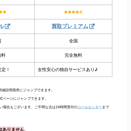
ル
買取プレミアム
国
全国
無料
完全無料
査定！
女性安心の独自サービスあり♪
の詳細説明箇所にジャンプできます。
公式ページにジャンプできます。
い場合もございます。ご不明な点は24時間受付の
コールセンター
まで
はありません
。