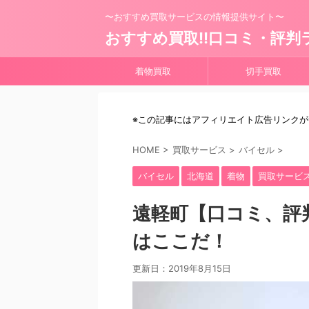
〜おすすめ買取サービスの情報提供サイト〜
おすすめ買取!!口コミ・評判
着物買取
切手買取
※この記事にはアフィリエイト広告リンク
HOME
>
買取サービス
>
バイセル
>
バイセル
北海道
着物
買取サービ
遠軽町【口コミ、評
はここだ！
更新日：
2019年8月15日