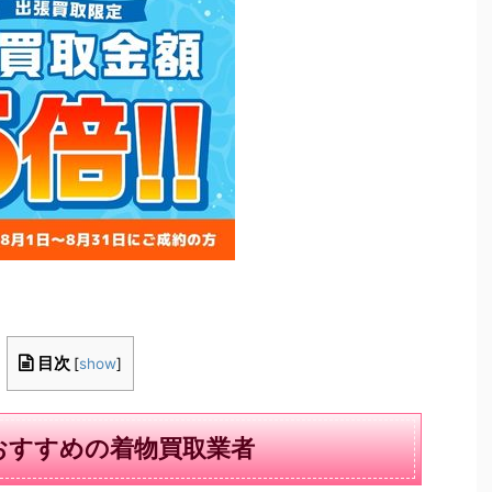
目次
[
show
]
おすすめの着物買取業者