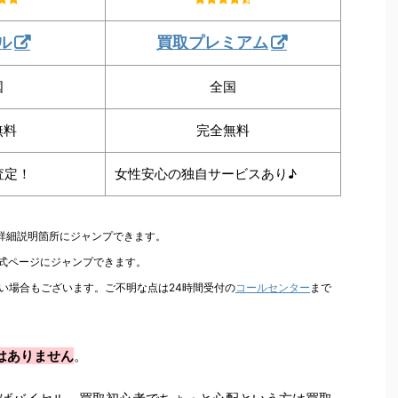
ル
買取プレミアム
国
全国
無料
完全無料
査定！
女性安心の独自サービスあり♪
の詳細説明箇所にジャンプできます。
公式ページにジャンプできます。
い場合もございます。ご不明な点は24時間受付の
コールセンター
まで
はありません
。