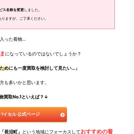
ービス名称を変更
しました。
ありますが、ご了承ください。
入った着物…
ま
になっているのではないでしょうか？
ため
にも一度買取を検討して見たい…」
方も多いかと思います。
物買取No.1といえば？↓
バイセル 公式ページ
おすすめの着
「長沼町」
という地域にフォーカスして