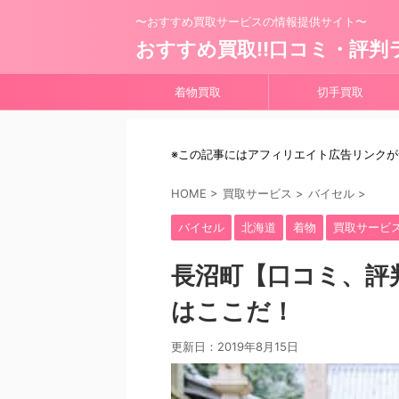
〜おすすめ買取サービスの情報提供サイト〜
おすすめ買取!!口コミ・評判
着物買取
切手買取
※この記事にはアフィリエイト広告リンク
HOME
>
買取サービス
>
バイセル
>
バイセル
北海道
着物
買取サービ
長沼町【口コミ、評
はここだ！
更新日：
2019年8月15日