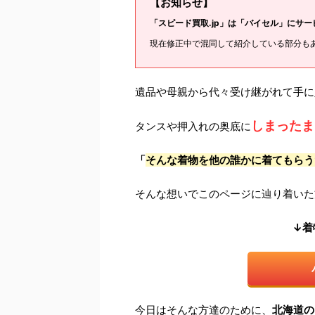
【お知らせ】
「スピード買取.jp」は「バイセル」にサ
現在修正中で混同して紹介している部分も
遺品や母親から代々受け継がれて手に
しまったま
タンスや押入れの奥底に
「
そんな着物を他の誰かに着てもらう
そんな想いでこのページに辿り着いた
↓着
今日はそんな方達のために、
北海道の