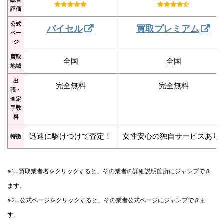
評価
公式
バイセル
買取プレミアム
ペー
ジ
買取
全国
全国
地域
出
完全無料
完全無料
張・
査定
手数
料
迅速に駆けつけて査定！
女性安心の独自サービスあり
特徴
※1…買取業者名をクリックすると、その業者の詳細説明箇所にジャンプでき
ます。
※2…公式ページをクリックすると、その業者公式ページにジャンプできま
す。