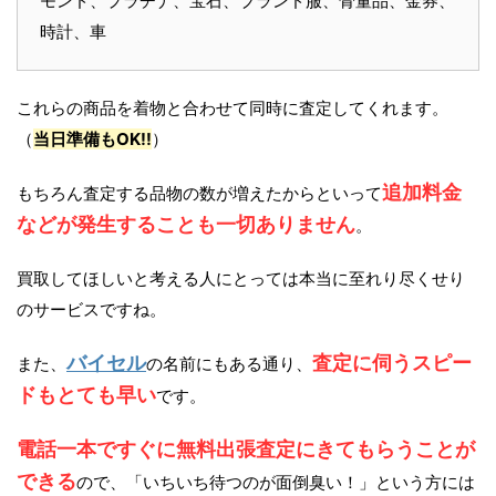
モンド、プラチナ、宝石、ブランド服、骨董品、金券、
時計、車
これらの商品を着物と合わせて同時に査定してくれます。
（
当日準備もOK!!
）
追加料金
もちろん査定する品物の数が増えたからといって
などが発生することも一切ありません
。
買取してほしいと考える人にとっては本当に至れり尽くせり
のサービスですね。
バイセル
査定に伺うスピー
また、
の名前にもある通り、
ドもとても早い
です。
電話一本ですぐに無料出張査定にきてもらうことが
できる
ので、「いちいち待つのが面倒臭い！」という方には