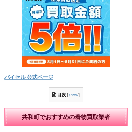
バイセル 公式ページ
目次
[
show
]
共和町でおすすめの着物買取業者