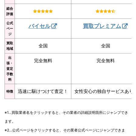
総合
評価
公式
バイセル
買取プレミアム
ペー
ジ
買取
全国
全国
地域
出
完全無料
完全無料
張・
査定
手数
料
迅速に駆けつけて査定！
女性安心の独自サービスあり
特徴
※1…買取業者名をクリックすると、その業者の詳細説明箇所にジャンプでき
ます。
※2…公式ページをクリックすると、その業者公式ページにジャンプできま