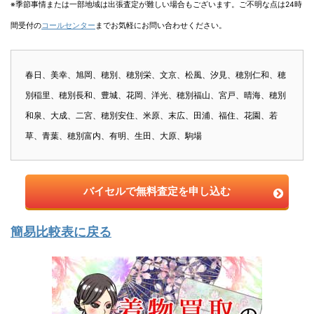
※季節事情または一部地域は出張査定が難しい場合もございます。ご不明な点は24時
間受付の
コールセンター
までお気軽にお問い合わせください。
春日、美幸、旭岡、穂別、穂別栄、文京、松風、汐見、穂別仁和、穂
別稲里、穂別長和、豊城、花岡、洋光、穂別福山、宮戸、晴海、穂別
和泉、大成、二宮、穂別安住、米原、末広、田浦、福住、花園、若
草、青葉、穂別富内、有明、生田、大原、駒場
バイセルで無料査定を申し込む
簡易比較表に戻る