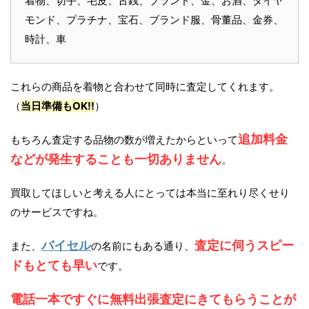
着物、切手、毛皮、古銭、ブランド、金、お酒、ダイヤ
モンド、プラチナ、宝石、ブランド服、骨董品、金券、
時計、車
これらの商品を着物と合わせて同時に査定してくれます。
（
当日準備もOK!!
）
追加料金
もちろん査定する品物の数が増えたからといって
などが発生することも一切ありません
。
買取してほしいと考える人にとっては本当に至れり尽くせり
のサービスですね。
バイセル
査定に伺うスピー
また、
の名前にもある通り、
ドもとても早い
です。
電話一本ですぐに無料出張査定にきてもらうことが