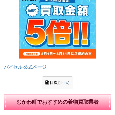
バイセル 公式ページ
目次
[
show
]
むかわ町でおすすめの着物買取業者