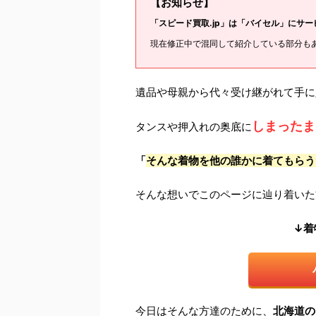
【お知らせ】
「スピード買取.jp」は「バイセル」にサ
現在修正中で混同して紹介している部分も
遺品や母親から代々受け継がれて手に
しまったま
タンスや押入れの奥底に
「
そんな着物を他の誰かに着てもらう
そんな想いでこのページに辿り着いた
↓着
今日はそんな方達のために、
北海道の