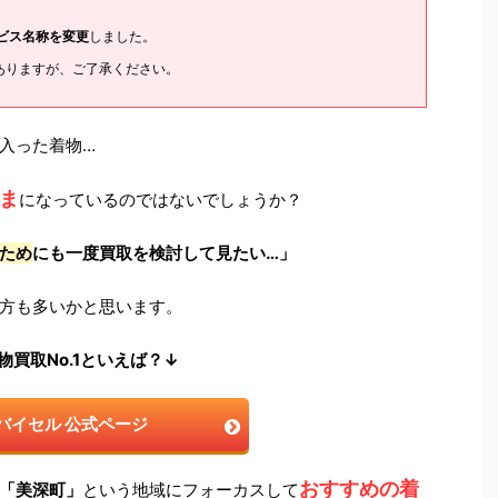
ービス名称を変更
しました。
ありますが、ご了承ください。
入った着物…
ま
になっているのではないでしょうか？
ため
にも一度買取を検討して見たい…」
方も多いかと思います。
物買取No.1といえば？↓
バイセル 公式ページ
おすすめの着
「美深町」
という地域にフォーカスして