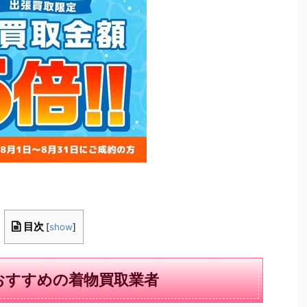
目次
[
show
]
おすすめの着物買取業者