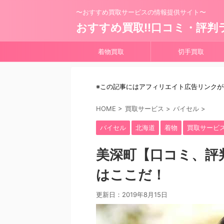
〜おすすめ買取サービスの情報提供サイト〜
おすすめ買取!!口コミ・評判
着物買取
切手買取
※この記事にはアフィリエイト広告リンク
HOME
>
買取サービス
>
バイセル
>
バイセル
北海道
着物
買取サービ
美深町【口コミ、評
はここだ！
更新日：
2019年8月15日