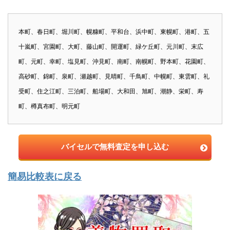
本町、春日町、堀川町、幌糠町、平和台、浜中町、東幌町、港町、五
十嵐町、宮園町、大町、藤山町、開運町、緑ケ丘町、元川町、末広
町、元町、幸町、塩見町、沖見町、南町、南幌町、野本町、花園町、
高砂町、錦町、泉町、瀬越町、見晴町、千鳥町、中幌町、東雲町、礼
受町、住之江町、三泊町、船場町、大和田、旭町、潮静、栄町、寿
町、樽真布町、明元町
バイセルで無料査定を申し込む
簡易比較表に戻る