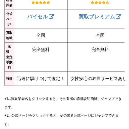
評価
公式
バイセル
買取プレミアム
ペー
ジ
買取
全国
全国
地域
出
完全無料
完全無料
張・
査定
手数
料
迅速に駆けつけて査定！
女性安心の独自サービスあり
特徴
※1…買取業者名をクリックすると、その業者の詳細説明箇所にジャンプでき
ます。
※2…公式ページをクリックすると、その業者公式ページにジャンプできま
す。