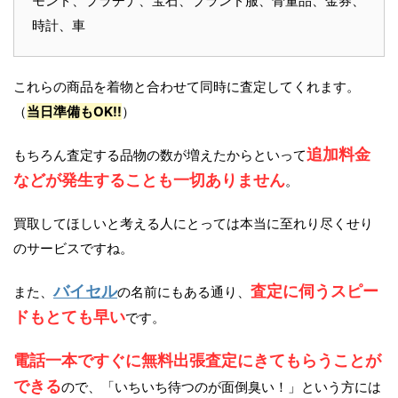
モンド、プラチナ、宝石、ブランド服、骨董品、金券、
時計、車
これらの商品を着物と合わせて同時に査定してくれます。
（
当日準備もOK!!
）
追加料金
もちろん査定する品物の数が増えたからといって
などが発生することも一切ありません
。
買取してほしいと考える人にとっては本当に至れり尽くせり
のサービスですね。
バイセル
査定に伺うスピー
また、
の名前にもある通り、
ドもとても早い
です。
電話一本ですぐに無料出張査定にきてもらうことが
できる
ので、「いちいち待つのが面倒臭い！」という方には