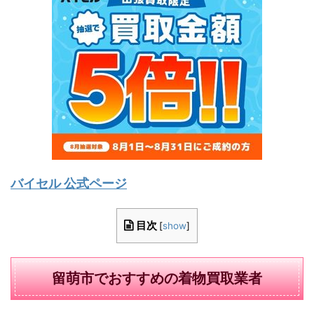
バイセル 公式ページ
目次
[
show
]
留萌市でおすすめの着物買取業者