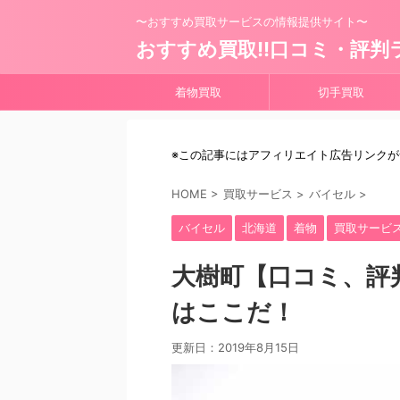
〜おすすめ買取サービスの情報提供サイト〜
おすすめ買取!!口コミ・評判
着物買取
切手買取
※この記事にはアフィリエイト広告リンク
HOME
>
買取サービス
>
バイセル
>
バイセル
北海道
着物
買取サービ
大樹町【口コミ、評
はここだ！
更新日：
2019年8月15日