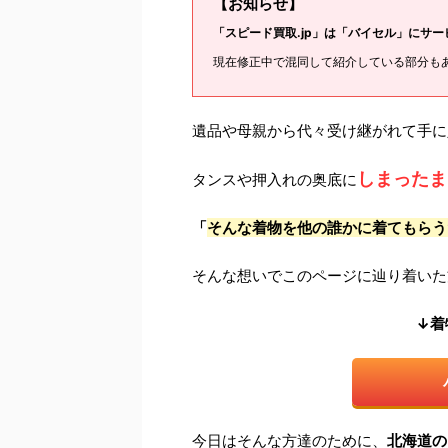
【お知らせ】
「スピード買取.jp」は「バイセル」にサ
現在修正中で混同して紹介している部分も
遺品や母親から代々受け継がれて手に
しまったま
タンスや押入れの奥底に
「
そんな着物を他の誰かに着てもらう
そんな想いでこのページに辿り着いた
↓着
今日はそんな方達のために、
北海道の