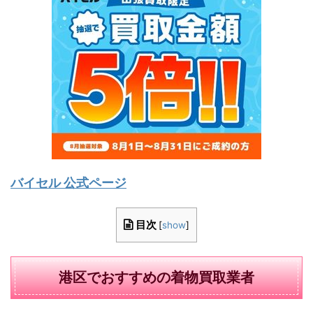
バイセル 公式ページ
目次
[
show
]
港区でおすすめの着物買取業者