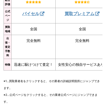
評価
公式
バイセル
買取プレミアム
ペー
ジ
買取
全国
全国
地域
出
完全無料
完全無料
張・
査定
手数
料
迅速に駆けつけて査定！
女性安心の独自サービスあり
特徴
※1…買取業者名をクリックすると、その業者の詳細説明箇所にジャンプでき
ます。
※2…公式ページをクリックすると、その業者公式ページにジャンプできま
す。