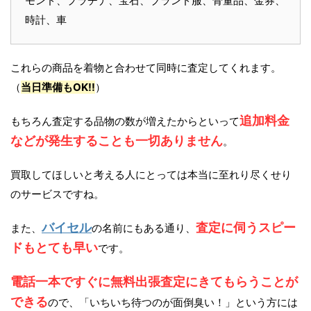
モンド、プラチナ、宝石、ブランド服、骨董品、金券、
時計、車
これらの商品を着物と合わせて同時に査定してくれます。
（
当日準備もOK!!
）
追加料金
もちろん査定する品物の数が増えたからといって
などが発生することも一切ありません
。
買取してほしいと考える人にとっては本当に至れり尽くせり
のサービスですね。
バイセル
査定に伺うスピー
また、
の名前にもある通り、
ドもとても早い
です。
電話一本ですぐに無料出張査定にきてもらうことが
できる
ので、「いちいち待つのが面倒臭い！」という方には