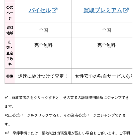
公式
バイセル
買取プレミアム
ペー
ジ
買取
全国
全国
地域
出
完全無料
完全無料
張・
査定
手数
料
迅速に駆けつけて査定！
女性安心の独自サービスあり
特徴
※1…買取業者名をクリックすると、その業者の詳細説明箇所にジャンプでき
ます。
※2…公式ページをクリックすると、その業者公式ページにジャンプできま
す。
※3…季節事情または一部地域は出張査定が難しい場合もございます。ご不明