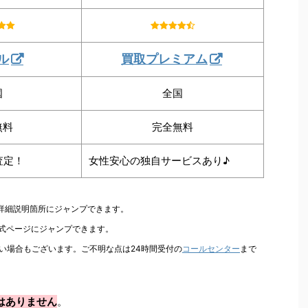
ル
買取プレミアム
国
全国
無料
完全無料
査定！
女性安心の独自サービスあり♪
の詳細説明箇所にジャンプできます。
公式ページにジャンプできます。
い場合もございます。ご不明な点は24時間受付の
コールセンター
まで
はありません
。