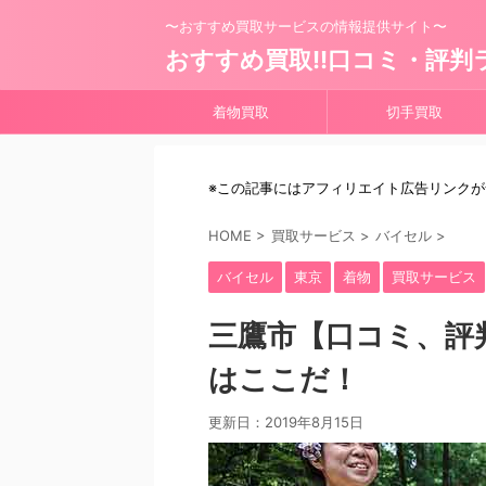
〜おすすめ買取サービスの情報提供サイト〜
おすすめ買取!!口コミ・評判
着物買取
切手買取
※この記事にはアフィリエイト広告リンク
HOME
>
買取サービス
>
バイセル
>
バイセル
東京
着物
買取サービス
三鷹市【口コミ、評
はここだ！
更新日：
2019年8月15日