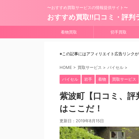
〜おすすめ買取サービスの情報提供サイト〜
おすすめ買取!!口コミ・評判
着物買取
切手買取
※この記事にはアフィリエイト広告リンク
HOME
>
買取サービス
>
バイセル
>
バイセル
岩手
着物
買取サービス
紫波町【口コミ、評
はここだ！
更新日：
2019年8月15日