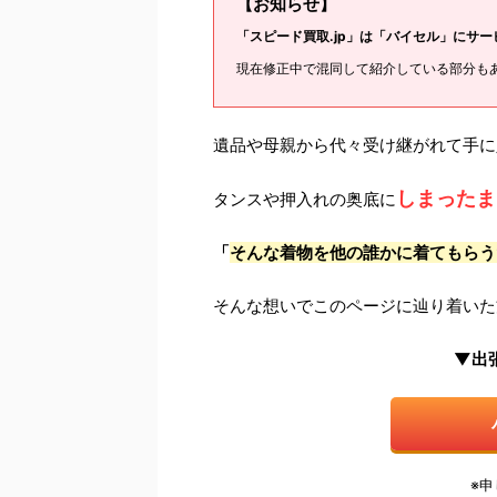
【お知らせ】
「スピード買取.jp」は「バイセル」にサ
現在修正中で混同して紹介している部分も
遺品や母親から代々受け継がれて手に
しまったま
タンスや押入れの奥底に
「
そんな着物を他の誰かに着てもらう
そんな想いでこのページに辿り着いた
▼出
※