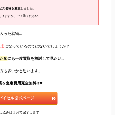
ービス名称を変更
しました。
ありますが、ご了承ください。
入った着物…
ま
になっているのではないでしょうか？
ため
にも一度買取を検討して見たい…」
方も多いかと思います。
張＆査定費用完全無料!!▼
バイセル 公式ページ
申し込みは１分で完了します