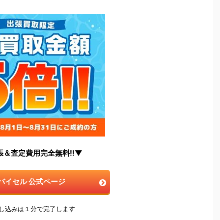
張＆査定費用完全無料!!▼
バイセル 公式ページ
申し込みは１分で完了します