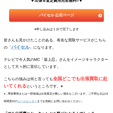
▼出張＆査定費用完全無料!!▼
バイセル 公式ページ
※申し込みは１分で完了します
皆さんも見かけたことのある、有名な買取サービスがこちら
バイセル
の「
」になります。
テレビで今人気のMC「坂上忍」さんをイメージキャラクター
として大々的に宣伝しています。
全国どこでも出張買取に赴
こちらの強みは何と言っても
いてくれる
というところです。※
※…季節事情または一部地域は出張査定が難しい場合もございます。ご不明な点は24
時間受付の
コールセンター
までお気軽にお問い合わせください。