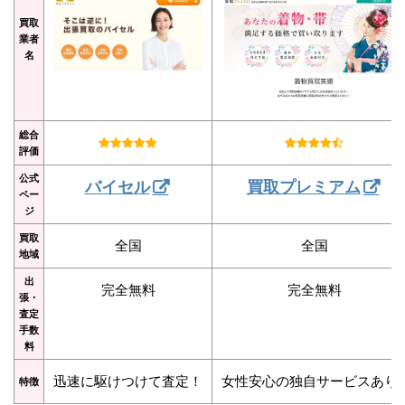
買取
業者
名
総合
評価
公式
バイセル
買取プレミアム
ペー
ジ
買取
全国
全国
地域
出
完全無料
完全無料
張・
査定
手数
料
迅速に駆けつけて査定！
女性安心の独自サービスあり
特徴