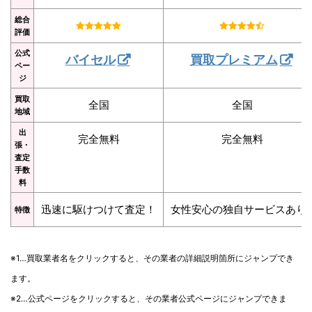
総合
評価
公式
バイセル
買取プレミアム
ペー
ジ
買取
全国
全国
地域
出
完全無料
完全無料
張・
査定
手数
料
迅速に駆けつけて査定！
女性安心の独自サービスあり
特徴
※1…買取業者名をクリックすると、その業者の詳細説明箇所にジャンプでき
ます。
※2…公式ページをクリックすると、その業者公式ページにジャンプできま