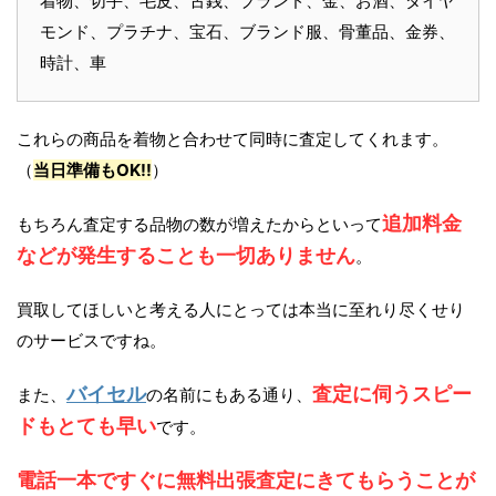
着物、切手、毛皮、古銭、ブランド、金、お酒、ダイヤ
モンド、プラチナ、宝石、ブランド服、骨董品、金券、
時計、車
これらの商品を着物と合わせて同時に査定してくれます。
（
当日準備もOK!!
）
追加料金
もちろん査定する品物の数が増えたからといって
などが発生することも一切ありません
。
買取してほしいと考える人にとっては本当に至れり尽くせり
のサービスですね。
バイセル
査定に伺うスピー
また、
の名前にもある通り、
ドもとても早い
です。
電話一本ですぐに無料出張査定にきてもらうことが