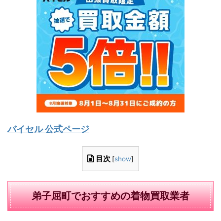
バイセル 公式ページ
目次
[
show
]
弟子屈町でおすすめの着物買取業者