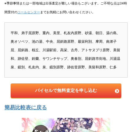
※季節事情または一部地域は出張査定が難しい場合もございます。ご不明な点は24時
間受付の
コールセンター
までお気軽にお問い合わせください。
平和、弟子屈原野、重内、美里、札友内原野、砂湯、朝日、湯の島、
奥オソベツ、池の湯、中央、屈斜路原野、最栄利別、摩周、南弟子
屈、屈斜路、桜丘、川湯駅前、高栄、古丹、アトサヌプリ原野、美留
和、跡佐登、鈴蘭、サワンチサップ、奥春別、屈斜路市街地、川湯温
泉、鐺別、札友内、泉、鐺別原野、跡佐登原野、美留和原野、仁多
バイセルで無料査定を申し込む
簡易比較表に戻る