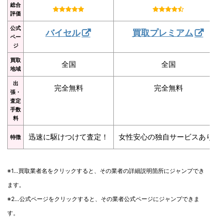
総合
評価
公式
バイセル
買取プレミアム
ペー
ジ
買取
全国
全国
地域
出
完全無料
完全無料
張・
査定
手数
料
迅速に駆けつけて査定！
女性安心の独自サービスあり
特徴
※1…買取業者名をクリックすると、その業者の詳細説明箇所にジャンプでき
ます。
※2…公式ページをクリックすると、その業者公式ページにジャンプできま
す。