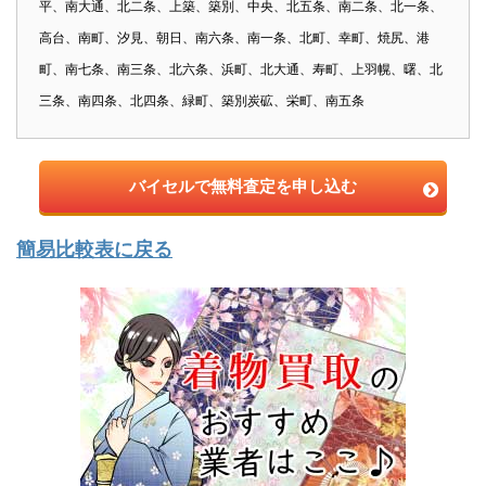
平、南大通、北二条、上築、築別、中央、北五条、南二条、北一条、
高台、南町、汐見、朝日、南六条、南一条、北町、幸町、焼尻、港
町、南七条、南三条、北六条、浜町、北大通、寿町、上羽幌、曙、北
三条、南四条、北四条、緑町、築別炭砿、栄町、南五条
バイセルで無料査定を申し込む
簡易比較表に戻る