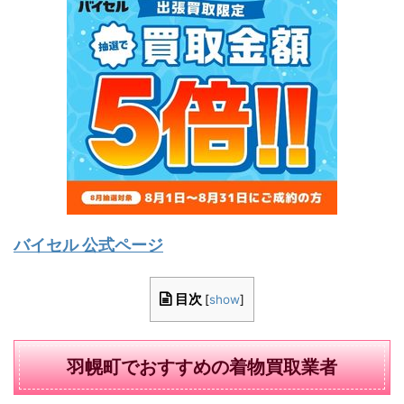
バイセル 公式ページ
目次
[
show
]
羽幌町でおすすめの着物買取業者