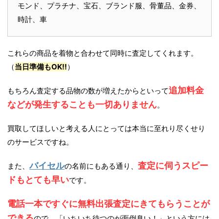
モンド、プラチナ、宝石、ブランド服、骨董品、金券、
時計、車
これらの商品を着物と合わせて同時に査定してくれます。
（
当日準備もOK!!
）
追加料金
もちろん査定する品物の数が増えたからといって
などが発生することも一切ありません
。
買取してほしいと考える人にとっては本当に至れり尽くせり
のサービスですね。
バイセル
査定に伺うスピー
また、
の名前にもある通り、
ドもとても早い
です。
電話一本ですぐに無料出張査定にきてもらうことが
できる
ので、「いちいち待つのが面倒臭い！」という方には