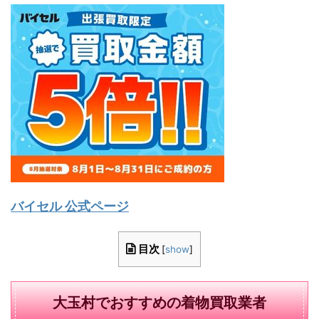
バイセル 公式ページ
目次
[
show
]
大玉村でおすすめの着物買取業者