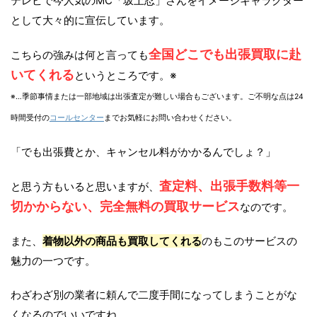
テレビで今人気のMC「坂上忍」さんをイメージキャラクター
として大々的に宣伝しています。
全国どこでも出張買取に赴
こちらの強みは何と言っても
いてくれる
というところです。※
※…季節事情または一部地域は出張査定が難しい場合もございます。ご不明な点は24
時間受付の
コールセンター
までお気軽にお問い合わせください。
「でも出張費とか、キャンセル料がかかるんでしょ？」
査定料、出張手数料等一
と思う方もいると思いますが、
切かからない、完全無料の買取サービス
なのです。
また、
着物以外の商品も買取してくれる
のもこのサービスの
魅力の一つです。
わざわざ別の業者に頼んで二度手間になってしまうことがな
くなるのでいいですね。