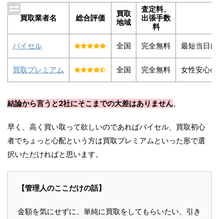
査定料、
買取
買取業者名
総合評価
出張手数
地域
料
バイセル
全国
完全無料
最短当日に
買取プレミアム
全国
完全無料
女性安心の
結論から言うと2社にそこまでの大差はありません
。
早く、高く買い取って欲しいのであればバイセル、買取初心
者でちょっと心配という方は買取プレミアムといった形で選
択いただければと思います。
【管理人のここだけの話】
金額を気にせずに、単純に買取をしてもらいたい、引き