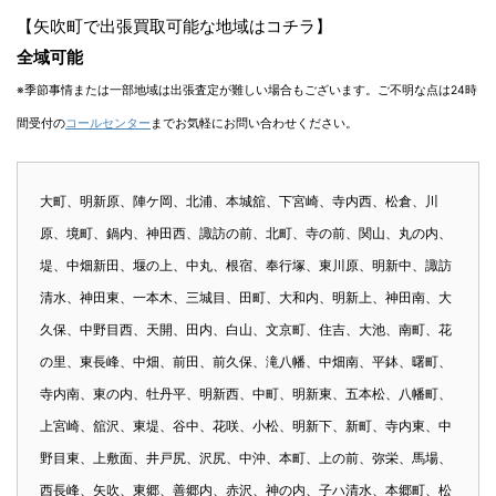
【矢吹町で出張買取可能な地域はコチラ】
全域可能
※季節事情または一部地域は出張査定が難しい場合もございます。ご不明な点は24時
間受付の
コールセンター
までお気軽にお問い合わせください。
大町、明新原、陣ケ岡、北浦、本城舘、下宮崎、寺内西、松倉、川
原、境町、鍋内、神田西、諏訪の前、北町、寺の前、関山、丸の内、
堤、中畑新田、堰の上、中丸、根宿、奉行塚、東川原、明新中、諏訪
清水、神田東、一本木、三城目、田町、大和内、明新上、神田南、大
久保、中野目西、天開、田内、白山、文京町、住吉、大池、南町、花
の里、東長峰、中畑、前田、前久保、滝八幡、中畑南、平鉢、曙町、
寺内南、東の内、牡丹平、明新西、中町、明新東、五本松、八幡町、
上宮崎、舘沢、東堤、谷中、花咲、小松、明新下、新町、寺内東、中
野目東、上敷面、井戸尻、沢尻、中沖、本町、上の前、弥栄、馬場、
西長峰、矢吹、東郷、善郷内、赤沢、神の内、子ハ清水、本郷町、松