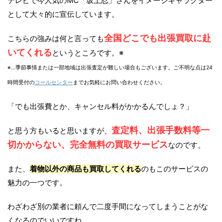
テレビで今人気のMC「坂上忍」さんをイメージキャラクター
として大々的に宣伝しています。
全国どこでも出張買取に赴
こちらの強みは何と言っても
いてくれる
というところです。※
※…季節事情または一部地域は出張査定が難しい場合もございます。ご不明な点は24
時間受付の
コールセンター
までお気軽にお問い合わせください。
「でも出張費とか、キャンセル料がかかるんでしょ？」
査定料、出張手数料等一
と思う方もいると思いますが、
切かからない、完全無料の買取サービス
なのです。
また、
着物以外の商品も買取してくれる
のもこのサービスの
魅力の一つです。
わざわざ別の業者に頼んで二度手間になってしまうことがな
くなるのでいいですね。