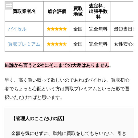
査定料、
買取
買取業者名
総合評価
出張手数
地域
料
バイセル
全国
完全無料
最短当日に
買取プレミアム
全国
完全無料
女性安心の
結論から言うと2社にそこまでの大差はありません
。
早く、高く買い取って欲しいのであればバイセル、買取初心
者でちょっと心配という方は買取プレミアムといった形で選
択いただければと思います。
【管理人のここだけの話】
金額を気にせずに、単純に買取をしてもらいたい、引き