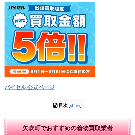
バイセル 公式ページ
目次
[
show
]
矢吹町でおすすめの着物買取業者