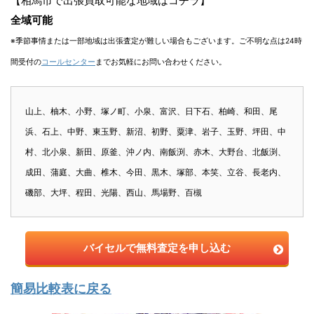
【相馬市で出張買取可能な地域はコチラ】
全域可能
※季節事情または一部地域は出張査定が難しい場合もございます。ご不明な点は24時
間受付の
コールセンター
までお気軽にお問い合わせください。
山上、柚木、小野、塚ノ町、小泉、富沢、日下石、柏崎、和田、尾
浜、石上、中野、東玉野、新沼、初野、粟津、岩子、玉野、坪田、中
村、北小泉、新田、原釜、沖ノ内、南飯渕、赤木、大野台、北飯渕、
成田、蒲庭、大曲、椎木、今田、黒木、塚部、本笑、立谷、長老内、
磯部、大坪、程田、光陽、西山、馬場野、百槻
バイセルで無料査定を申し込む
簡易比較表に戻る