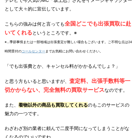
テレビで今人気のMC「坂上忍」さんをイメージキャラクター
として大々的に宣伝しています。
全国どこでも出張買取に赴
こちらの強みは何と言っても
いてくれる
というところです。※
※…季節事情または一部地域は出張査定が難しい場合もございます。ご不明な点は24
時間受付の
コールセンター
までお気軽にお問い合わせください。
「でも出張費とか、キャンセル料がかかるんでしょ？」
査定料、出張手数料等一
と思う方もいると思いますが、
切かからない、完全無料の買取サービス
なのです。
また、
着物以外の商品も買取してくれる
のもこのサービスの
魅力の一つです。
わざわざ別の業者に頼んで二度手間になってしまうことがな
くなるのでいいですね。