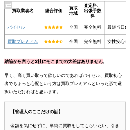
査定料、
買取
買取業者名
総合評価
出張手数
地域
料
バイセル
全国
完全無料
最短当日に
買取プレミアム
全国
完全無料
女性安心の
結論から言うと2社にそこまでの大差はありません
。
早く、高く買い取って欲しいのであればバイセル、買取初心
者でちょっと心配という方は買取プレミアムといった形で選
択いただければと思います。
【管理人のここだけの話】
金額を気にせずに、単純に買取をしてもらいたい、引き