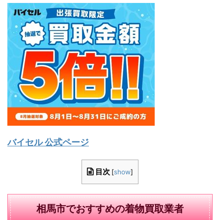
バイセル 公式ページ
目次
[
show
]
相馬市でおすすめの着物買取業者