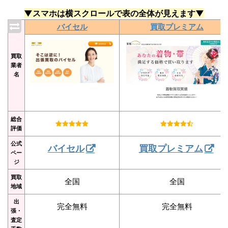
▼スマホは横スクロールで表の全体が見えます▼
バイセル
買取プレミアム
買取
業者
名
総合
評価
公式
バイセル
買取プレミアム
ペー
ジ
買取
全国
全国
地域
出
完全無料
完全無料
張・
査定