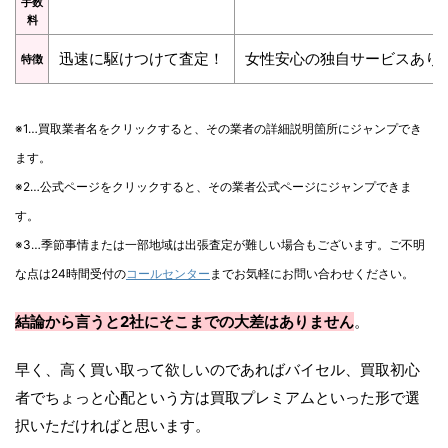
手数
料
迅速に駆けつけて査定！
女性安心の独自サービスあり
特徴
※1…買取業者名をクリックすると、その業者の詳細説明箇所にジャンプでき
ます。
※2…公式ページをクリックすると、その業者公式ページにジャンプできま
す。
※3…季節事情または一部地域は出張査定が難しい場合もございます。ご不明
な点は24時間受付の
コールセンター
までお気軽にお問い合わせください。
結論から言うと2社にそこまでの大差はありません
。
早く、高く買い取って欲しいのであればバイセル、買取初心
者でちょっと心配という方は買取プレミアムといった形で選
択いただければと思います。