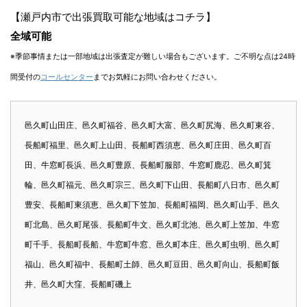
【瀬戸内市で出張買取可能な地域はコチラ】
全域可能
※季節事情または一部地域は出張査定が難しい場合もございます。ご不明な点は24時
間受付の
コールセンター
までお気軽にお問い合わせください。
邑久町山田庄、邑久町福谷、邑久町大富、邑久町尻海、邑久町東谷、
長船町福里、邑久町上山田、長船町西須恵、邑久町庄田、邑久町百
田、牛窓町長浜、邑久町豊原、長船町服部、牛窓町鹿忍、邑久町箕
輪、邑久町福元、邑久町宗三、邑久町下山田、長船町八日市、邑久町
豊安、長船町東須恵、邑久町下笠加、長船町福岡、邑久町山手、邑久
町北島、邑久町尾張、長船町牛文、邑久町北池、邑久町上笠加、牛窓
町千手、長船町長船、牛窓町牛窓、邑久町本庄、邑久町虫明、邑久町
福山、邑久町福中、長船町土師、邑久町豆田、邑久町向山、長船町飯
井、邑久町大窪、長船町磯上