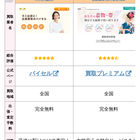
買取
業者
名
総合
評価
公式
バイセル
買取プレミアム
ペー
ジ
買取
全国
全国
地域
出
完全無料
完全無料
張・
査定
手数
料