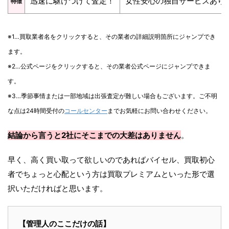
迅速に駆けつけて査定！
女性安心の独自サービスあり
特徴
※1…買取業者名をクリックすると、その業者の詳細説明箇所にジャンプでき
ます。
※2…公式ページをクリックすると、その業者公式ページにジャンプできま
す。
※3…季節事情または一部地域は出張査定が難しい場合もございます。ご不明
な点は24時間受付の
コールセンター
までお気軽にお問い合わせください。
結論から言うと2社にそこまでの大差はありません
。
早く、高く買い取って欲しいのであればバイセル、買取初心
者でちょっと心配という方は買取プレミアムといった形で選
択いただければと思います。
【管理人のここだけの話】