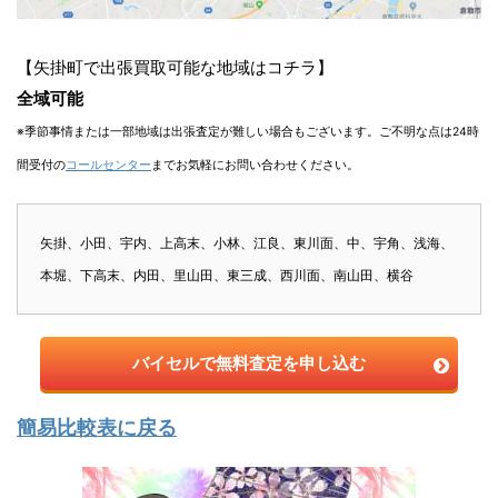
【矢掛町で出張買取可能な地域はコチラ】
全域可能
※季節事情または一部地域は出張査定が難しい場合もございます。ご不明な点は24時
間受付の
コールセンター
までお気軽にお問い合わせください。
矢掛、小田、宇内、上高末、小林、江良、東川面、中、宇角、浅海、
本堀、下高末、内田、里山田、東三成、西川面、南山田、横谷
バイセルで無料査定を申し込む
簡易比較表に戻る