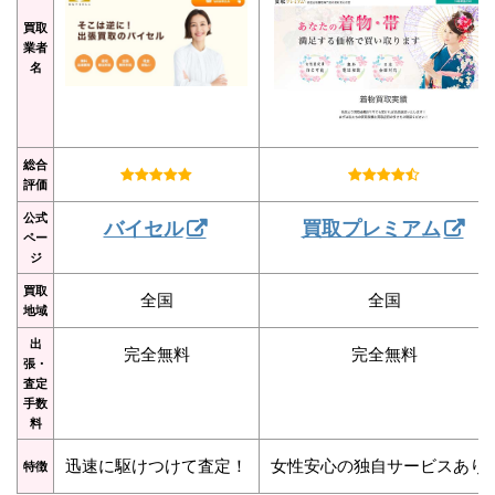
買取
業者
名
総合
評価
公式
バイセル
買取プレミアム
ペー
ジ
買取
全国
全国
地域
出
完全無料
完全無料
張・
査定
手数
料
迅速に駆けつけて査定！
女性安心の独自サービスあり
特徴