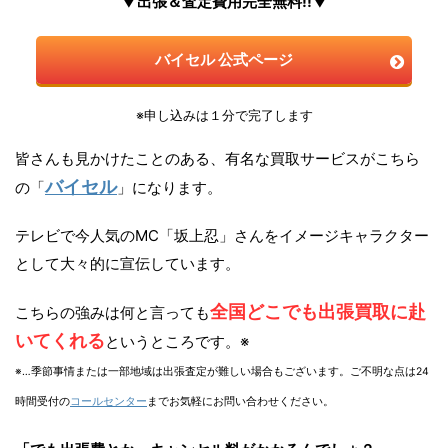
▼出張＆査定費用完全無料!!▼
バイセル 公式ページ
※申し込みは１分で完了します
皆さんも見かけたことのある、有名な買取サービスがこちら
バイセル
の「
」になります。
テレビで今人気のMC「坂上忍」さんをイメージキャラクター
として大々的に宣伝しています。
全国どこでも出張買取に赴
こちらの強みは何と言っても
いてくれる
というところです。※
※…季節事情または一部地域は出張査定が難しい場合もございます。ご不明な点は24
時間受付の
コールセンター
までお気軽にお問い合わせください。