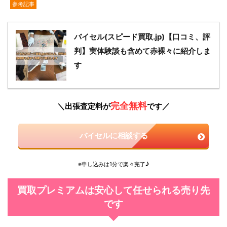
参考記事
バイセル(スピード買取.jp)【口コミ、評
判】実体験談も含めて赤裸々に紹介しま
す
完全無料
＼出張査定料が
です／
バイセルに相談する
※申し込みは1分で楽々完了♪
買取プレミアムは安心して任せられる売り先
です