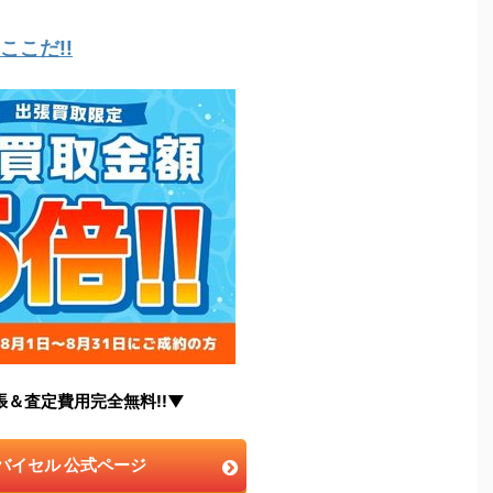
こだ!!
張＆査定費用完全無料!!▼
バイセル 公式ページ