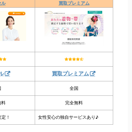
セル
買取プレミアム
ル
買取プレミアム
国
全国
無料
完全無料
査定！
女性安心の独自サービスあり♪