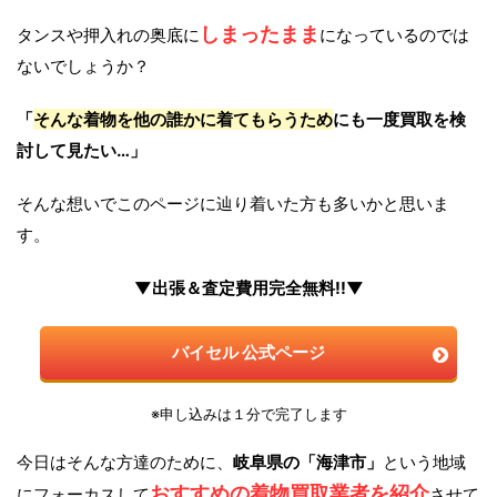
しまったまま
タンスや押入れの奥底に
になっているのでは
ないでしょうか？
「
そんな着物を他の誰かに着てもらうため
にも一度買取を検
討して見たい…」
そんな想いでこのページに辿り着いた方も多いかと思いま
す。
▼出張＆査定費用完全無料!!▼
バイセル 公式ページ
※申し込みは１分で完了します
今日はそんな方達のために、
岐阜県の「海津市」
という地域
おすすめの着物買取業者を紹介
にフォーカスして
させて