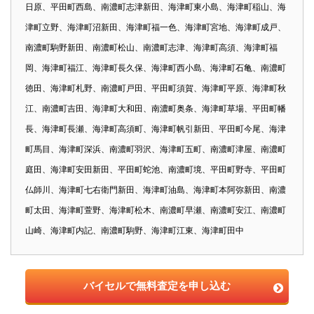
日原、平田町西島、南濃町志津新田、海津町東小島、海津町稲山、海
津町立野、海津町沼新田、海津町福一色、海津町宮地、海津町成戸、
南濃町駒野新田、南濃町松山、南濃町志津、海津町高須、海津町福
岡、海津町福江、海津町長久保、海津町西小島、海津町石亀、南濃町
徳田、海津町札野、南濃町戸田、平田町須賀、海津町平原、海津町秋
江、南濃町吉田、海津町大和田、南濃町奥条、海津町草場、平田町幡
長、海津町長瀬、海津町高須町、海津町帆引新田、平田町今尾、海津
町馬目、海津町深浜、南濃町羽沢、海津町五町、南濃町津屋、南濃町
庭田、海津町安田新田、平田町蛇池、南濃町境、平田町野寺、平田町
仏師川、海津町七右衛門新田、海津町油島、海津町本阿弥新田、南濃
町太田、海津町萱野、海津町松木、南濃町早瀬、南濃町安江、南濃町
山崎、海津町内記、南濃町駒野、海津町江東、海津町田中
バイセルで無料査定を申し込む