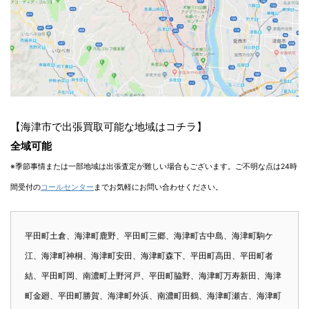
【海津市で出張買取可能な地域はコチラ】
全域可能
※季節事情または一部地域は出張査定が難しい場合もございます。ご不明な点は24時
間受付の
コールセンター
までお気軽にお問い合わせください。
平田町土倉、海津町鹿野、平田町三郷、海津町古中島、海津町駒ケ
江、海津町神桐、海津町安田、海津町森下、平田町高田、平田町者
結、平田町岡、南濃町上野河戸、平田町脇野、海津町万寿新田、海津
町金廻、平田町勝賀、海津町外浜、南濃町田鶴、海津町瀬古、海津町