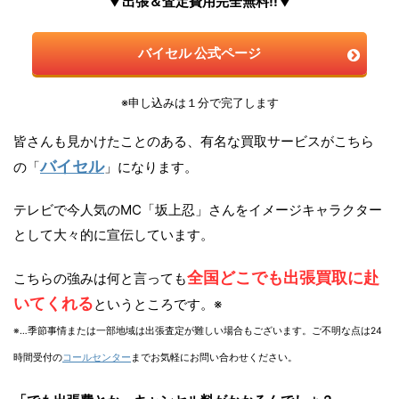
▼出張＆査定費用完全無料!!▼
バイセル 公式ページ
※申し込みは１分で完了します
皆さんも見かけたことのある、有名な買取サービスがこちら
バイセル
の「
」になります。
テレビで今人気のMC「坂上忍」さんをイメージキャラクター
として大々的に宣伝しています。
全国どこでも出張買取に赴
こちらの強みは何と言っても
いてくれる
というところです。※
※…季節事情または一部地域は出張査定が難しい場合もございます。ご不明な点は24
時間受付の
コールセンター
までお気軽にお問い合わせください。