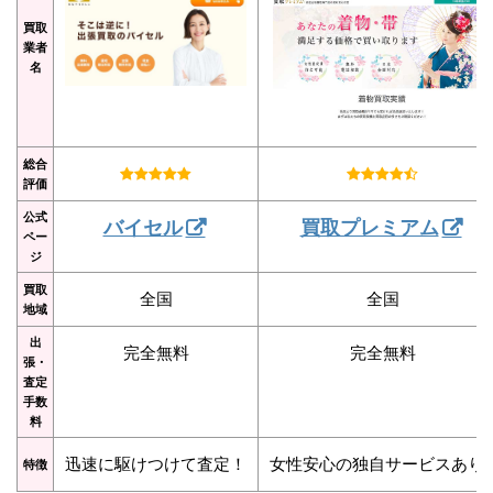
買取
業者
名
総合
評価
公式
バイセル
買取プレミアム
ペー
ジ
買取
全国
全国
地域
出
完全無料
完全無料
張・
査定
手数
料
迅速に駆けつけて査定！
女性安心の独自サービスあり
特徴