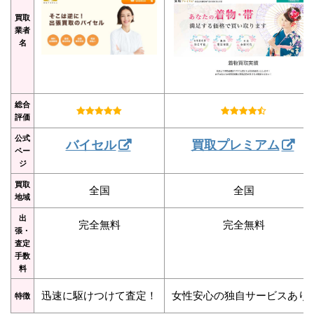
買取
業者
名
総合
評価
公式
バイセル
買取プレミアム
ペー
ジ
買取
全国
全国
地域
出
完全無料
完全無料
張・
査定
手数
料
迅速に駆けつけて査定！
女性安心の独自サービスあり
特徴