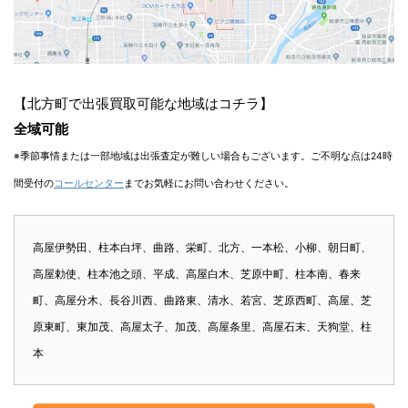
【北方町で出張買取可能な地域はコチラ】
全域可能
※季節事情または一部地域は出張査定が難しい場合もございます。ご不明な点は24時
間受付の
コールセンター
までお気軽にお問い合わせください。
高屋伊勢田、柱本白坪、曲路、栄町、北方、一本松、小柳、朝日町、
高屋勅使、柱本池之頭、平成、高屋白木、芝原中町、柱本南、春来
町、高屋分木、長谷川西、曲路東、清水、若宮、芝原西町、高屋、芝
原東町、東加茂、高屋太子、加茂、高屋条里、高屋石末、天狗堂、柱
本