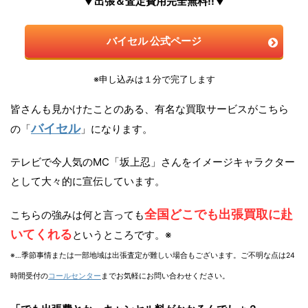
▼出張＆査定費用完全無料!!▼
バイセル 公式ページ
※申し込みは１分で完了します
皆さんも見かけたことのある、有名な買取サービスがこちら
バイセル
の「
」になります。
テレビで今人気のMC「坂上忍」さんをイメージキャラクター
として大々的に宣伝しています。
全国どこでも出張買取に赴
こちらの強みは何と言っても
いてくれる
というところです。※
※…季節事情または一部地域は出張査定が難しい場合もございます。ご不明な点は24
時間受付の
コールセンター
までお気軽にお問い合わせください。