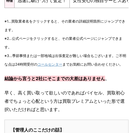
迅速に駆けつけて査定！
女性安心の独自サービスあり
特徴
※1…買取業者名をクリックすると、その業者の詳細説明箇所にジャンプでき
ます。
※2…公式ページをクリックすると、その業者公式ページにジャンプできま
す。
※3…季節事情または一部地域は出張査定が難しい場合もございます。ご不明
な点は24時間受付の
コールセンター
までお気軽にお問い合わせください。
結論から言うと2社にそこまでの大差はありません
。
早く、高く買い取って欲しいのであればバイセル、買取初心
者でちょっと心配という方は買取プレミアムといった形で選
択いただければと思います。
【管理人のここだけの話】