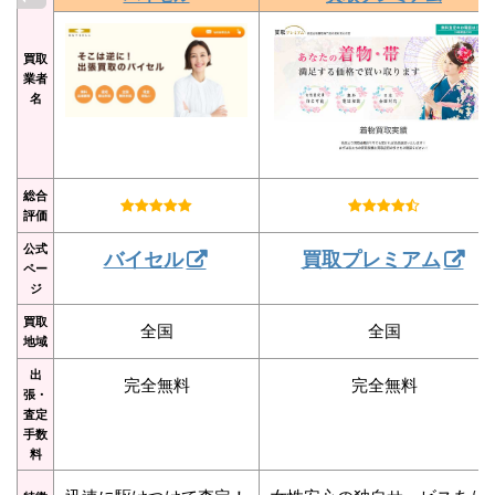
買取
業者
名
総合
評価
公式
バイセル
買取プレミアム
ペー
ジ
買取
全国
全国
地域
出
完全無料
完全無料
張・
査定
手数
料