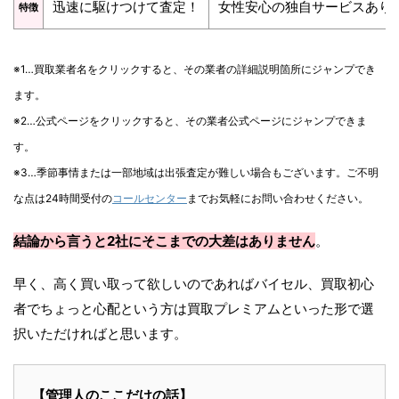
迅速に駆けつけて査定！
女性安心の独自サービスあり
特徴
※1…買取業者名をクリックすると、その業者の詳細説明箇所にジャンプでき
ます。
※2…公式ページをクリックすると、その業者公式ページにジャンプできま
す。
※3…季節事情または一部地域は出張査定が難しい場合もございます。ご不明
な点は24時間受付の
コールセンター
までお気軽にお問い合わせください。
結論から言うと2社にそこまでの大差はありません
。
早く、高く買い取って欲しいのであればバイセル、買取初心
者でちょっと心配という方は買取プレミアムといった形で選
択いただければと思います。
【管理人のここだけの話】