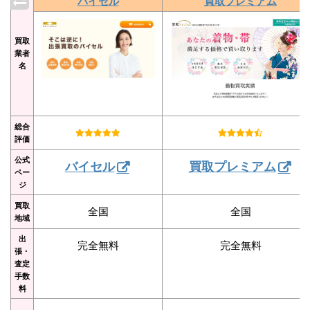
バイセル
買取プレミアム
買取
業者
名
総合
評価
公式
バイセル
買取プレミアム
ペー
ジ
買取
全国
全国
地域
出
完全無料
完全無料
張・
査定
手数
料