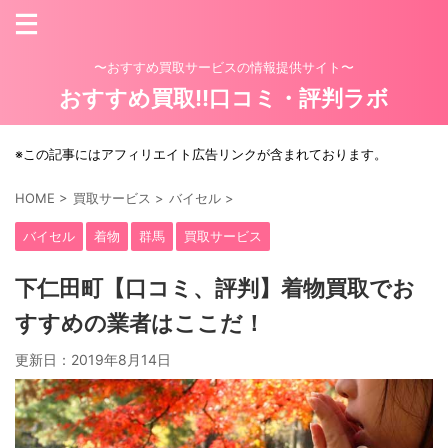
〜おすすめ買取サービスの情報提供サイト〜
おすすめ買取!!口コミ・評判ラボ
※この記事にはアフィリエイト広告リンクが含まれております。
HOME
>
買取サービス
>
バイセル
>
バイセル
着物
群馬
買取サービス
下仁田町【口コミ、評判】着物買取でお
すすめの業者はここだ！
更新日：
2019年8月14日