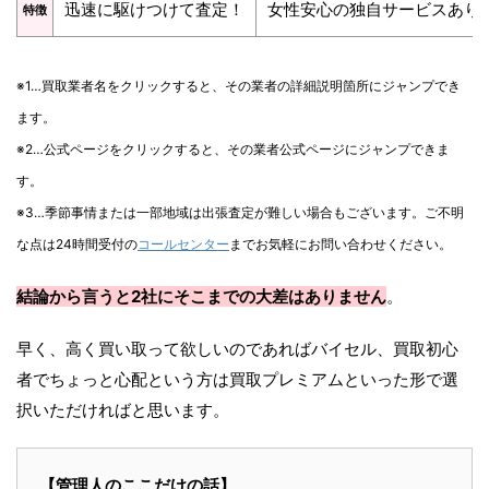
迅速に駆けつけて査定！
女性安心の独自サービスあり
特徴
※1…買取業者名をクリックすると、その業者の詳細説明箇所にジャンプでき
ます。
※2…公式ページをクリックすると、その業者公式ページにジャンプできま
す。
※3…季節事情または一部地域は出張査定が難しい場合もございます。ご不明
な点は24時間受付の
コールセンター
までお気軽にお問い合わせください。
結論から言うと2社にそこまでの大差はありません
。
早く、高く買い取って欲しいのであればバイセル、買取初心
者でちょっと心配という方は買取プレミアムといった形で選
択いただければと思います。
【管理人のここだけの話】