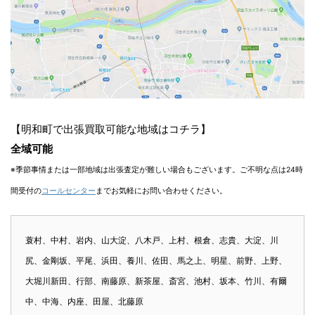
【明和町で出張買取可能な地域はコチラ】
全域可能
※季節事情または一部地域は出張査定が難しい場合もございます。ご不明な点は24時
間受付の
コールセンター
までお気軽にお問い合わせください。
蓑村、中村、岩内、山大淀、八木戸、上村、根倉、志貴、大淀、川
尻、金剛坂、平尾、浜田、養川、佐田、馬之上、明星、前野、上野、
大堀川新田、行部、南藤原、新茶屋、斎宮、池村、坂本、竹川、有爾
中、中海、内座、田屋、北藤原