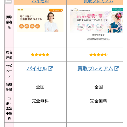
バイセル
買取プレミアム
買取
業者
名
総合
評価
公式
バイセル
買取プレミアム
ペー
ジ
買取
全国
全国
地域
出
完全無料
完全無料
張・
査定
手数
料