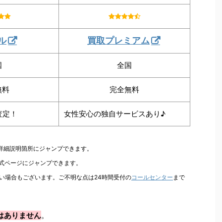
ル
買取プレミアム
国
全国
無料
完全無料
査定！
女性安心の独自サービスあり♪
の詳細説明箇所にジャンプできます。
公式ページにジャンプできます。
い場合もございます。ご不明な点は24時間受付の
コールセンター
まで
はありません
。