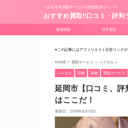
〜おすすめ買取サービスの情報提供サイト〜
おすすめ買取!!口コミ・評判
着物買取
切手買取
※この記事にはアフィリエイト広告リンク
HOME
>
買取サービス
>
バイセル
>
バイセル
宮崎
着物
買取サービス
延岡市【口コミ、評
はここだ！
更新日：
2019年8月15日