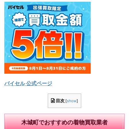
バイセル 公式ページ
目次
[
show
]
木城町でおすすめの着物買取業者