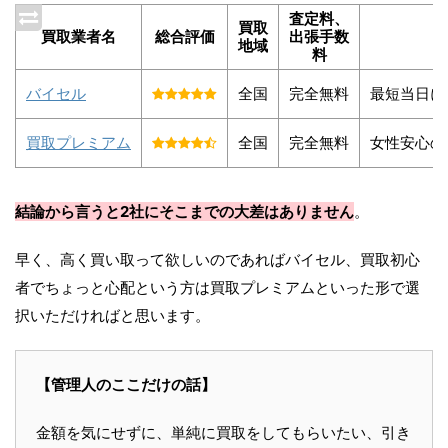
査定料、
買取
買取業者名
総合評価
出張手数
地域
料
バイセル
全国
完全無料
最短当日に
買取プレミアム
全国
完全無料
女性安心の
結論から言うと2社にそこまでの大差はありません
。
早く、高く買い取って欲しいのであればバイセル、買取初心
者でちょっと心配という方は買取プレミアムといった形で選
択いただければと思います。
【管理人のここだけの話】
金額を気にせずに、単純に買取をしてもらいたい、引き