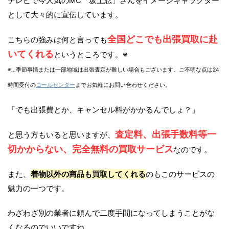
テレビで今人気のMC「坂上忍」さんをイメージキャラクター
として大々的に宣伝しています。
全国どこでも出張買取に赴
こちらの強みは何と言っても
いてくれる
というところです。※
※…季節事情または一部地域は出張査定が難しい場合もございます。ご不明な点は24
時間受付の
コールセンター
までお気軽にお問い合わせください。
「でも出張費とか、キャンセル料がかかるんでしょ？」
査定料、出張手数料等一
と思う方もいると思いますが、
切かからない、完全無料の買取サービス
なのです。
また、
着物以外の商品も買取してくれる
のもこのサービスの
魅力の一つです。
わざわざ別の業者に頼んで二度手間になってしまうことがな
くなるのでいいですね。