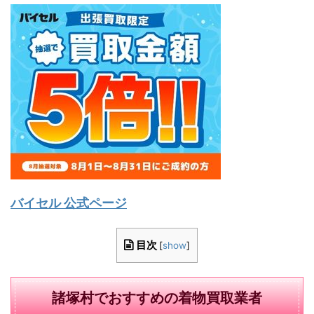
バイセル 公式ページ
目次
[
show
]
諸塚村でおすすめの着物買取業者