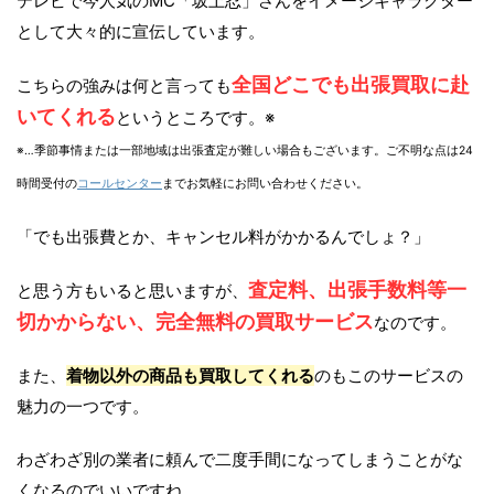
テレビで今人気のMC「坂上忍」さんをイメージキャラクター
として大々的に宣伝しています。
全国どこでも出張買取に赴
こちらの強みは何と言っても
いてくれる
というところです。※
※…季節事情または一部地域は出張査定が難しい場合もございます。ご不明な点は24
時間受付の
コールセンター
までお気軽にお問い合わせください。
「でも出張費とか、キャンセル料がかかるんでしょ？」
査定料、出張手数料等一
と思う方もいると思いますが、
切かからない、完全無料の買取サービス
なのです。
また、
着物以外の商品も買取してくれる
のもこのサービスの
魅力の一つです。
わざわざ別の業者に頼んで二度手間になってしまうことがな
くなるのでいいですね。