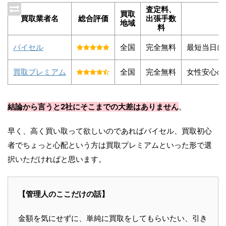
査定料、
買取
買取業者名
総合評価
出張手数
地域
料
バイセル
全国
完全無料
最短当日に
買取プレミアム
全国
完全無料
女性安心の
結論から言うと2社にそこまでの大差はありません
。
早く、高く買い取って欲しいのであればバイセル、買取初心
者でちょっと心配という方は買取プレミアムといった形で選
択いただければと思います。
【管理人のここだけの話】
金額を気にせずに、単純に買取をしてもらいたい、引き