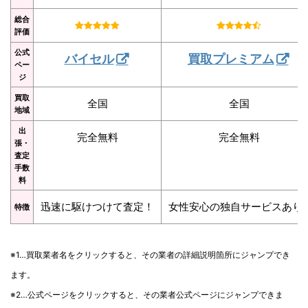
総合
評価
公式
バイセル
買取プレミアム
ペー
ジ
買取
全国
全国
地域
出
完全無料
完全無料
張・
査定
手数
料
迅速に駆けつけて査定！
女性安心の独自サービスあり
特徴
※1…買取業者名をクリックすると、その業者の詳細説明箇所にジャンプでき
ます。
※2…公式ページをクリックすると、その業者公式ページにジャンプできま