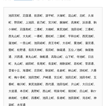
池田宮町、苅藻通、前原町、源平町、大塚町、花山町、北町、久保
町、野田町、上池田、萩乃町、宮川町、腕塚町、高東町、浜添通、駒
ケ林町、苅藻島町、二番町、大橋町、東尻池町、池田谷町、三番町、
西丸山町、大丸町、一番町、鹿松町、二葉町、平和台町、西尻池町、
蓮池町、一里山町、池田経町、房王寺町、大谷町、重池町、蓮宮通、
鶯町、松野通、長田天神町、長田町、御蔵通、五位ノ池町、御屋敷
通、川西通、東丸山町、御船通、高取山町、山下町、寺池町、日吉
町、丸山町、細田町、長尾町、長楽町、南駒栄町、若松町、菅原通、
雲雀ケ丘、海運町、庄田町、駒栄町、名倉町、林山町、浪松町、六番
町、梅ケ香町、池田惣町、戸崎通、宮丘町、池田広町、池田寺町、五
番町、檜川町、東尻池新町、西代通、池田塩町、片山町、大日丘町、
大道通、本庄町、真野町、西山町、明泉寺町、堀切町、庄山町、駒ケ
林南町、七番町、四番町、池田上町、長者町、池田新町、滝谷町、神
楽町、水笠通