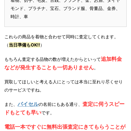
着物、切手、毛皮、古銭、ブランド、金、お酒、ダイヤ
モンド、プラチナ、宝石、ブランド服、骨董品、金券、
時計、車
これらの商品を着物と合わせて同時に査定してくれます。
（
当日準備もOK!!
）
追加料金
もちろん査定する品物の数が増えたからといって
などが発生することも一切ありません
。
買取してほしいと考える人にとっては本当に至れり尽くせり
のサービスですね。
バイセル
査定に伺うスピー
また、
の名前にもある通り、
ドもとても早い
です。
電話一本ですぐに無料出張査定にきてもらうことが