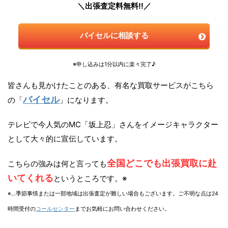
＼出張査定料無料!!／
バイセルに相談する
※申し込みは1分以内に楽々完了♪
皆さんも見かけたことのある、有名な買取サービスがこちら
バイセル
の「
」になります。
テレビで今人気のMC「坂上忍」さんをイメージキャラクター
として大々的に宣伝しています。
全国どこでも出張買取に赴
こちらの強みは何と言っても
いてくれる
というところです。※
※…季節事情または一部地域は出張査定が難しい場合もございます。ご不明な点は24
時間受付の
コールセンター
までお気軽にお問い合わせください。